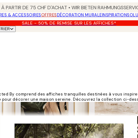
 À PARTIR DE 75 CHF D'ACHAT • WIR BIETEN RAHMUNGSSERVI
RES & ACCESSOIRES
OFFRES
DÉCORATION MURALE
INSPIRATION
SOLU
SALE - 50% DE REMISE SUR LES AFFICHES*
TRIER
lected By comprend des affiches tranquilles destinées à vous inspir
aite pour décorer une maison sereine. Découvrez la collection ci-