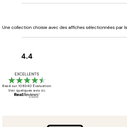
Une collection choisie avec des affiches sélectionnées par 
4.4
Avis
des
Impression que le co
EXCELLENTS
clients
Basé sur 108340 Évaluation.
Voir quelques avis ici.
4 juin
Edith G