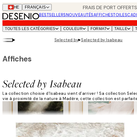
Skip
FRAIS DE PORT OFFERTS
CHE
FRANÇAIS
to
BESTSELLERS
NOUVEAUTÉS
AFFICHES
TOILES
CAD
main
content.
TOUTES LES CATÉGORIES
COULEUR
FORMAT
TAILLE
▸
▸
Selected by
Selected by Isabeau
Affiches
Selected by Isabeau
La collection choisie d’Isabeau vient d’arriver ! Sa collection Se
vie à proximité de la nature à Madère, cette collection est parf
Lire la suite