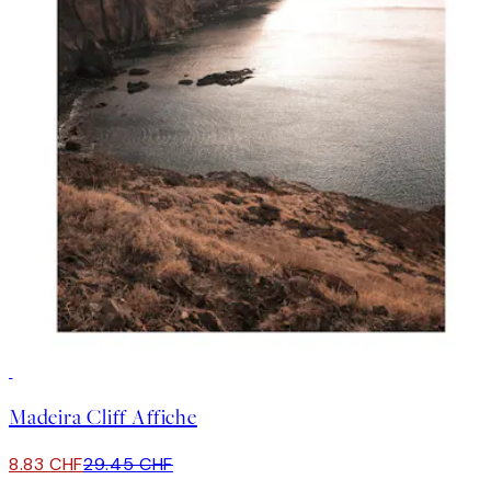
-70%
Outlet
Madeira Cliff Affiche
8.83 CHF
29.45 CHF