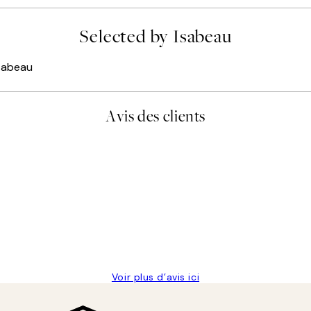
Selected by Isabeau
Isabeau
Avis des clients
lis avait été ouvert.Feuille enveloppant les affiches abîmées aux e
Voir plus d’avis ici