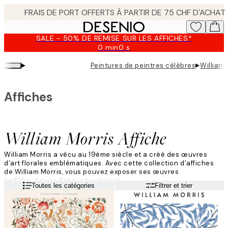
Skip
to
main
SALE - 50% DE REMISE SUR LES AFFICHES*
content.
0 min
0 s
Valable
jusqu'au
▸
▸
Peintures de peintres célèbres
William 
:
2026-
08-
Affiches
09
William Morris Affiche
William Morris a vécu au 19ème siècle et a créé des œuvres
d’art florales emblématiques. Avec cette collection d’affiches
de William Morris, vous pouvez exposer ses œuvres
emblématiques dans votre maison.
Lire la suite
Toutes les catégories
Filtrer et trier