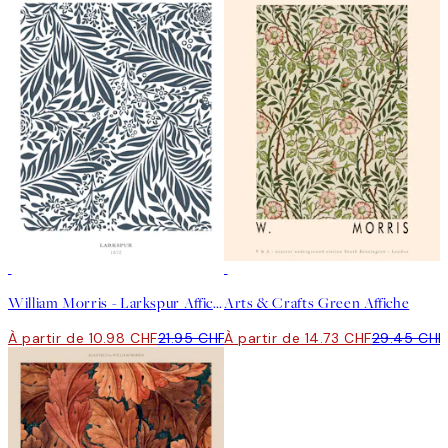
50%*
50%*
William Morris - Larkspur Affiche
Arts & Crafts Green Affiche
À partir de 10.98 CHF
21.95 CHF
À partir de 14.73 CHF
29.45 CHF