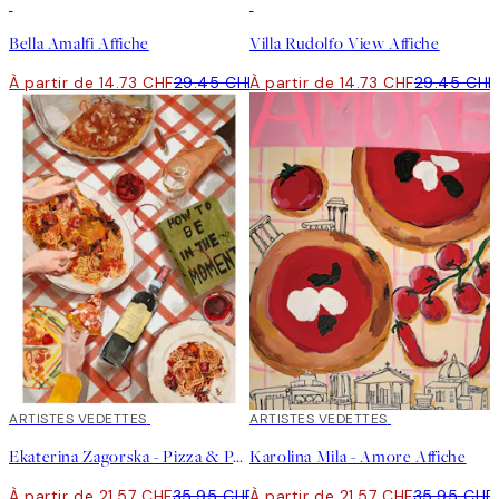
50%*
50%*
Bella Amalfi Affiche
Villa Rudolfo View Affiche
À partir de 14.73 CHF
29.45 CHF
À partir de 14.73 CHF
29.45 CHF
40%*
ARTISTES VEDETTES
40%*
ARTISTES VEDETTES
Ekaterina Zagorska - Pizza & Pasta Party Affiche
Karolina Mila - Amore Affiche
À partir de 21.57 CHF
35.95 CHF
À partir de 21.57 CHF
35.95 CHF