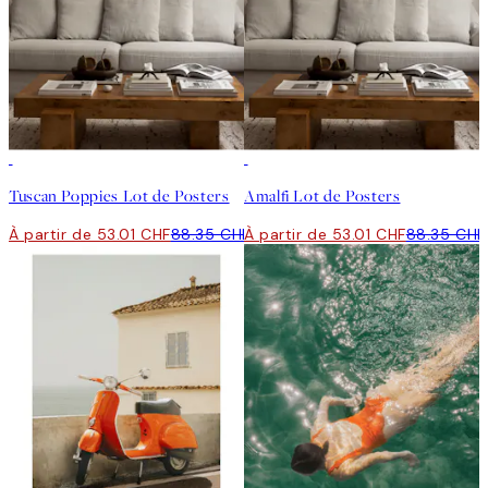
-40%
-40%
Tuscan Poppies Lot de Posters
Amalfi Lot de Posters
À partir de 53.01 CHF
88.35 CHF
À partir de 53.01 CHF
88.35 CHF