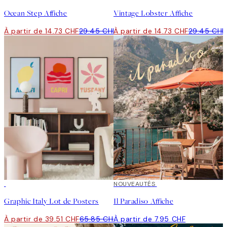
Ocean Step Affiche
Vintage Lobster Affiche
À partir de 14.73 CHF
29.45 CHF
À partir de 14.73 CHF
29.45 CHF
-40%
NOUVEAUTÉS
Graphic Italy Lot de Posters
Il Paradiso Affiche
À partir de 39.51 CHF
65.85 CHF
À partir de 7.95 CHF