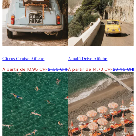
50%*
50%*
Citrus Cruise Affiche
Amalfi Drive Affiche
À partir de 10.98 CHF
21.95 CHF
À partir de 14.73 CHF
29.45 CHF