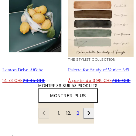
50%*
50%*
THE STYLIST COLLECTION
Lemon Drive Affiche
Palette for Study of Venice Affiche
14.73 CHF
29.45 CHF
À partir de 3.98 CHF
7.95 CHF
MONTRE 36 SUR 53 PRODUITS
MONTRER PLUS
1
2