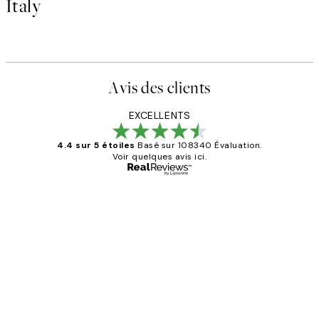
Italy
Avis des clients
EXCELLENTS
4.4 sur 5 étoiles
Basé sur 108340 Évaluation.
Voir quelques avis ici.
Acheteur vérifié
Avis
des
Impression que le colis avait été
clients
ouvert.Feuille enveloppant les affiches
abîmées aux extrémités.
4 juin
Edith G