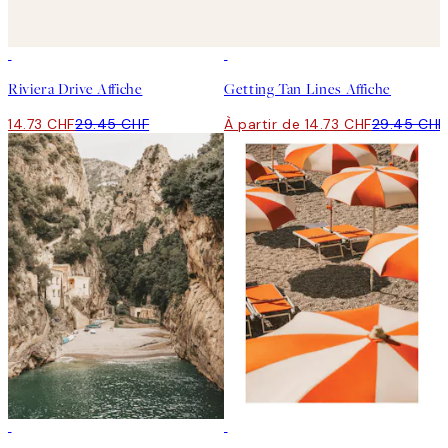
50%*
50%*
Riviera Drive Affiche
Getting Tan Lines Affiche
14.73 CHF
29.45 CHF
À partir de 14.73 CHF
29.45 CHF
50%*
50%*