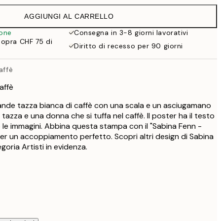
CHF 35.95
AGGIUNGI AL CARRELLO
CHF 35.97
CHF 59.95
ione
Consegna in 3-8 giorni lavorativi
sopra CHF 75 di
Diritto di recesso per 90 giorni
affè
affè
grande tazza bianca di caffè con una scala e un asciugamano
tazza e una donna che si tuffa nel caffè. Il poster ha il testo
le immagini. Abbina questa stampa con il "Sabina Fenn -
er un accoppiamento perfetto. Scopri altri design di Sabina
goria Artisti in evidenza.