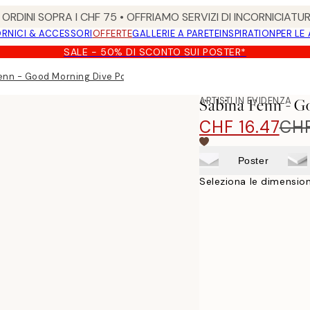
ORDINI SOPRA I CHF 75 • OFFRIAMO SERVIZI DI INCORNICIATU
RNICI & ACCESSORI
OFFERTE
GALLERIE A PARETE
INSPIRATION
PER LE
SALE - 50% DI SCONTO SUI POSTER*
enn - Good Morning Dive Poster
ARTISTI IN EVIDENZA
Sabina Fenn - G
CHF 16.47
CHF
Poster
Seleziona le dimension