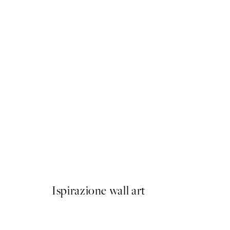
50%*
Sophisticated Dog Poster
Da CHF 10.98
CHF 21.95
Ispirazione wall art