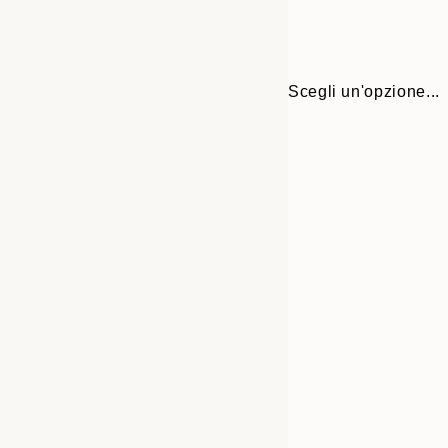
Scegli un'opzione...
Frame
21x30 cm
options
30x40 cm