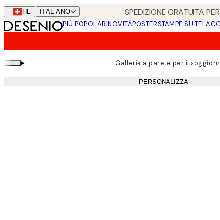
Skip
SPEDIZIONE GRATUITA PER 
CHE
ITALIANO
to
PIÚ POPOLARI
NOVITÀ
POSTER
STAMPE SU TELA
CO
main
content.
▸
Gallerie a parete per il soggior
PERSONALIZZA