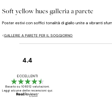
Soft yellow hues galleria a parete
Poster estivi con soffici tonalità di giallo unite a vibranti sfu
GALLERIE A PARETE PER IL SOGGIORNO
4.4
recensioni
dei
PERFECT!!
ECCELLENTI
clienti
Basato su 108312 valutazioni.
Leggi alcune delle recensioni qui.
26 mag
Alessandra G