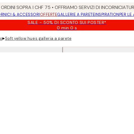
ORDINI SOPRA I CHF 75 • OFFRIAMO SERVIZI DI INCORNICIATU
RNICI & ACCESSORI
OFFERTE
GALLERIE A PARETE
INSPIRATION
PER LE
SALE - 50% DI SCONTO SUI POSTER*
0 min
0 s
Valido
fino
▸
no
Soft yellow hues galleria a parete
a:
2026-
08-
09