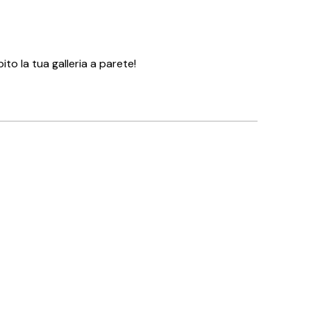
bito la tua galleria a parete!
Acquirente verificato
👏🏻👏🏻👏🏻
14 mag
Arianna C