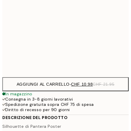
CHF 2
CHF 24
50x70 cm
CH
CHF 32
70x100 cm
CHF 6
CHF 70
100x150 cm
CHF
Frame
options
AGGIUNGI AL CARRELLO
-
CHF 10.98
CHF 21.95
In magazzino
Consegna in 3-8 giorni lavorativi
Spedizione gratuita sopra CHF 75 di spesa
Diritto di recesso per 90 giorni
DESCRIZIONE DEL PRODOTTO
Silhouette di Pantera Poster