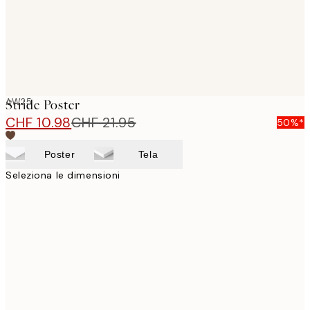
AW25
Stride Poster
CHF 10.98
CHF 21.95
50%*
Poster
Tela
Seleziona le dimensioni