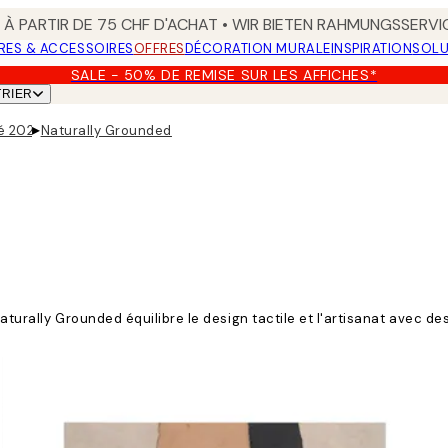
 À PARTIR DE 75 CHF D'ACHAT • WIR BIETEN RAHMUNGSSERVI
RES & ACCESSOIRES
OFFRES
DÉCORATION MURALE
INSPIRATION
SOLU
SALE - 50% DE REMISE SUR LES AFFICHES*
TRIER
▸
té 2025
Naturally Grounded
turally Grounded équilibre le design tactile et l'artisanat avec des