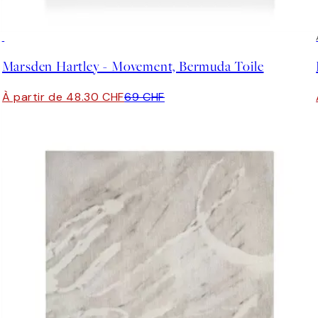
30%*
Marsden Hartley - Movement, Bermuda Toile
À partir de 48.30 CHF
69 CHF