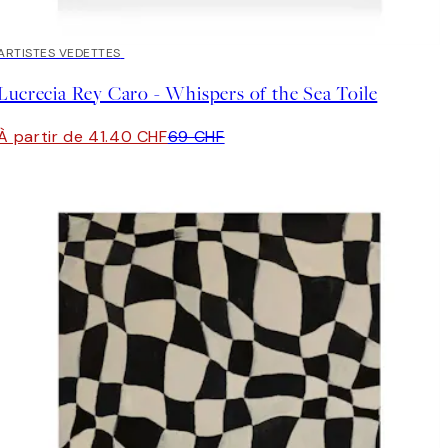
40%*
ARTISTES VEDETTES
Lucrecia Rey Caro - Whispers of the Sea Toile
À partir de 41.40 CHF
69 CHF