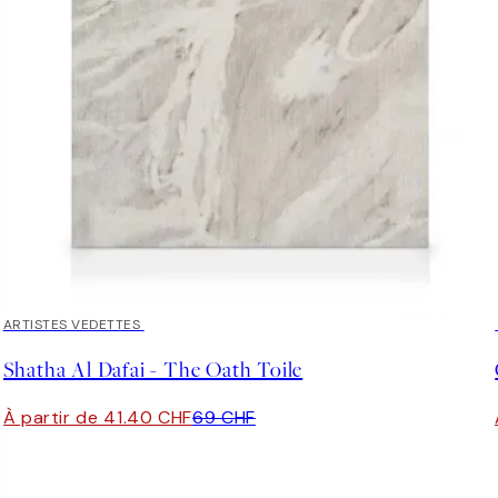
40%*
ARTISTES VEDETTES
Shatha Al Dafai - The Oath Toile
À partir de 41.40 CHF
69 CHF