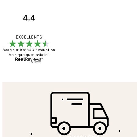
4.4
Avis
des
Impression que le co
EXCELLENTS
clients
Basé sur 108340 Évaluation.
Voir quelques avis ici.
4 juin
Edith G