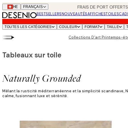
Skip
FRAIS DE PORT OFFERTS
CHE
FRANÇAIS
to
BESTSELLERS
NOUVEAUTÉS
AFFICHES
TOILES
CAD
main
content.
TOUTES LES CATÉGORIES
COULEUR
FORMAT
TAILLE
▸
Collections D'art Printemps-é
Tableaux sur toile
Naturally Grounded
Mêlant la rusticité méditerranéenne et la simplicité scandinave, Na
calme, fusionnant luxe et sérénité.