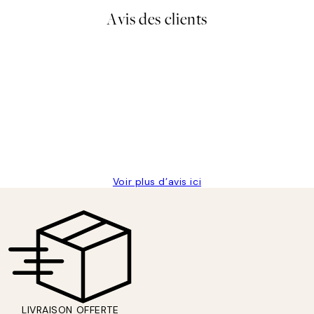
Avis des clients
lis avait été ouvert.Feuille enveloppant les affiches abîmées aux e
Voir plus d’avis ici
LIVRAISON OFFERTE