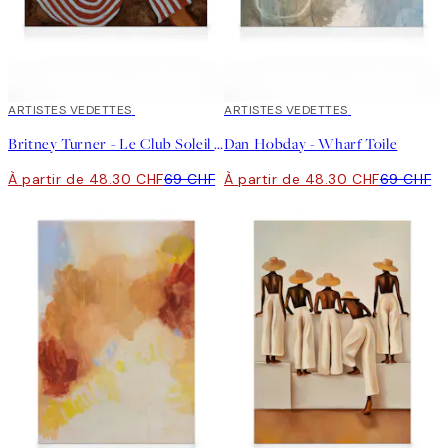
30%*
ARTISTES VEDETTES
30%*
ARTISTES VEDETTES
Britney Turner - Le Club Soleil Toile
Dan Hobday - Wharf Toile
À partir de 48.30 CHF
69 CHF
À partir de 48.30 CHF
69 CHF