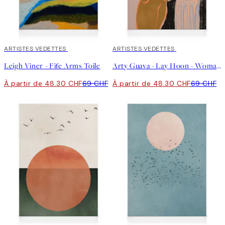
30%*
ARTISTES VEDETTES
30%*
ARTISTES VEDETTES
Leigh Viner - Fife Arms Toile
Arty Guava - Lay Hoon - Woman Waiting Tableau sur toile
À partir de 48.30 CHF
69 CHF
À partir de 48.30 CHF
69 CHF