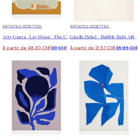
30%*
ARTISTES VEDETTES
40%*
ARTISTES VEDETTES
Arty Guava - Lay Hoon - The Chrysanthemum Toile
Giselle Dekel – Bubble Bath Affiche
À partir de 48.30 CHF
69 CHF
À partir de 21.57 CHF
35.95 CHF