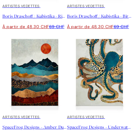
30%*
ARTISTES VEDETTES
30%*
ARTISTES VEDETTES
Boris Draschoff / Kubistika - Rising Toile
Boris Draschoff / Kubistika - Birds Fly Away Toile
À partir de 48.30 CHF
69 CHF
À partir de 48.30 CHF
69 CHF
30%*
ARTISTES VEDETTES
30%*
ARTISTES VEDETTES
SpaceFrog Designs - Amber Dusk Toile
SpaceFrog Designs - Underwater Dream Toile