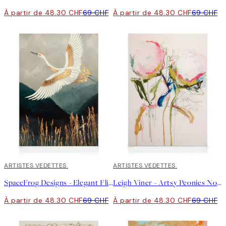
À partir de 48.30 CHF
69 CHF
À partir de 48.30 CHF
69 CHF
30%*
ARTISTES VEDETTES
30%*
ARTISTES VEDETTES
SpaceFrog Designs - Elegant Flight Toile
Leigh Viner - Artsy Peonies No1 Toile
À partir de 48.30 CHF
69 CHF
À partir de 48.30 CHF
69 CHF