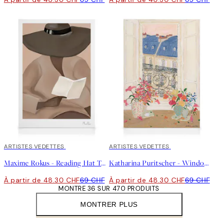
30%*
ARTISTES VEDETTES
30%*
ARTISTES VEDETTES
Maxime Rokus - Reading Hat Toile
Katharina Puritscher - Window With a View Toile
À partir de 48.30 CHF
69 CHF
À partir de 48.30 CHF
69 CHF
MONTRE 36 SUR 470 PRODUITS
MONTRER PLUS