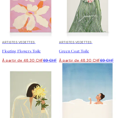
30%*
ARTISTES VEDETTES
30%*
ARTISTES VEDETTES
Floating Flowers Toile
Green Coat Toile
À partir de 48.30 CHF
69 CHF
À partir de 48.30 CHF
69 CHF