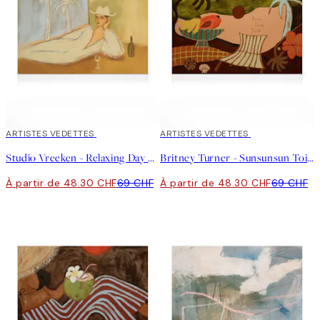
30%*
ARTISTES VEDETTES
30%*
ARTISTES VEDETTES
Studio Vreeken - Relaxing Day No1 Toile
Britney Turner - Sunsunsun Toile
À partir de 48.30 CHF
69 CHF
À partir de 48.30 CHF
69 CHF