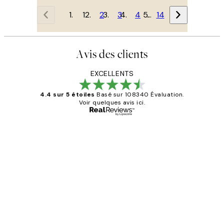
1
2
3
4
…
14
Avis des clients
EXCELLENTS
4.4 sur 5 étoiles
Basé sur 108340 Évaluation.
Voir quelques avis ici.
Acheteur vérifié
Avis
des
Impression que le colis avait été
clients
ouvert.Feuille enveloppant les affiches
abîmées aux extrémités.
4 juin
Edith G