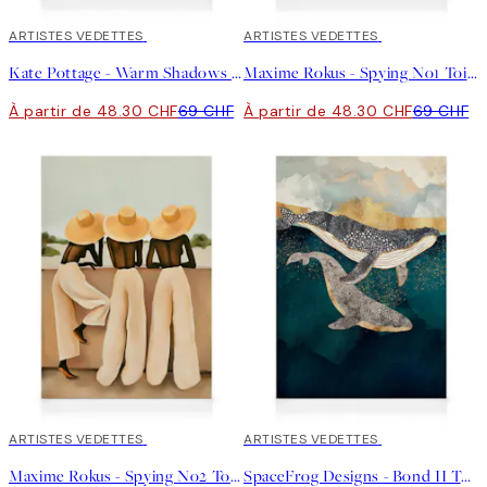
30%*
ARTISTES VEDETTES
30%*
ARTISTES VEDETTES
Kate Pottage - Warm Shadows Toile
Maxime Rokus - Spying No1 Toile
À partir de 48.30 CHF
69 CHF
À partir de 48.30 CHF
69 CHF
30%*
ARTISTES VEDETTES
30%*
ARTISTES VEDETTES
Maxime Rokus - Spying No2 Toile
SpaceFrog Designs - Bond II Toile