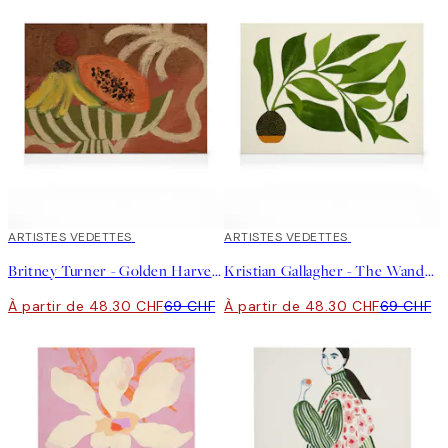
30%*
ARTISTES VEDETTES
30%*
ARTISTES VEDETTES
Britney Turner - Golden Harvest Toile
Kristian Gallagher - The Wanderer Toile
À partir de 48.30 CHF
69 CHF
À partir de 48.30 CHF
69 CHF