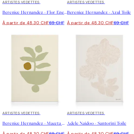
30%*
ARTISTES VEDETTES
30%*
ARTISTES VEDETTES
Berenice Hernandez - Flor Enero Toile
Berenice Hernandez - Azul Toile
À partir de 48.30 CHF
69 CHF
À partir de 48.30 CHF
69 CHF
30%*
ARTISTES VEDETTES
30%*
ARTISTES VEDETTES
Berenice Hernandez - Maceta Beige Toile
Adele Naidoo - Santorini Toile
À partir de 48.30 CHF
69 CHF
À partir de 48.30 CHF
69 CHF