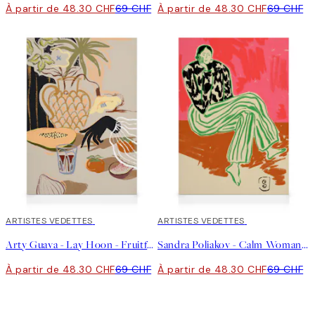
À partir de 48.30 CHF
69 CHF
À partir de 48.30 CHF
69 CHF
30%*
ARTISTES VEDETTES
30%*
ARTISTES VEDETTES
Arty Guava - Lay Hoon - Fruitful Spread Toile
Sandra Poliakov - Calm Woman Portrait Toile
À partir de 48.30 CHF
69 CHF
À partir de 48.30 CHF
69 CHF