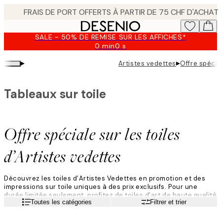
Skip
to
main
SALE - 50% DE REMISE SUR LES AFFICHES*
content.
0 min
0 s
Valable
jusqu'au
▸
▸
Artistes vedettes
Offre spécia
:
2026-
08-
Tableaux sur toile
09
Offre spéciale sur les toiles
d’Artistes vedettes
Découvrez les toiles d’Artistes Vedettes en promotion et des
impressions sur toile uniques à des prix exclusifs. Pour une
durée limitée seulement, profitez de toiles d’art de haute qualité
Lire la suite
Toutes les catégories
Filtrer et trier
créées par des Artistes Vedettes soigneusement sélectionnés
à travers le monde. Avec une gamme de styles allant de
l’abstrait au figuratif en passant par les paysages, ces toiles