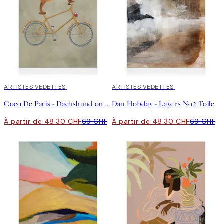
30%*
ARTISTES VEDETTES
30%*
ARTISTES VEDETTES
Coco De Paris - Dachshund on Bicycle in the Winter Tableau sur toile
Dan Hobday - Layers No2 Toile
À partir de 48.30 CHF
69 CHF
À partir de 48.30 CHF
69 CHF