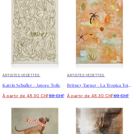
30%*
ARTISTES VEDETTES
30%*
ARTISTES VEDETTES
Katrin Schuller - Amore Toile
Britney Turner - La Tropica Toile
À partir de 48.30 CHF
69 CHF
À partir de 48.30 CHF
69 CHF