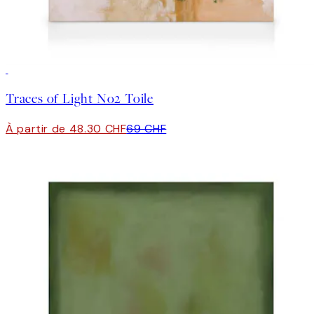
30%*
Traces of Light No2 Toile
À partir de 48.30 CHF
69 CHF