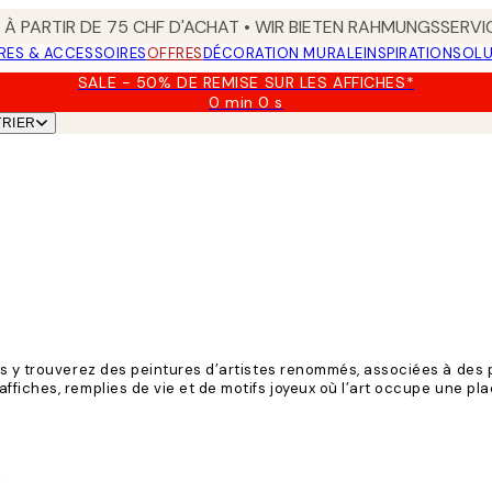
 À PARTIR DE 75 CHF D'ACHAT • WIR BIETEN RAHMUNGSSERVI
RES & ACCESSOIRES
OFFRES
DÉCORATION MURALE
INSPIRATION
SOLU
SALE - 50% DE REMISE SUR LES AFFICHES*
0 min
0 s
Valable
TRIER
jusqu'au
:
2026-
08-
09
us y trouverez des peintures d’artistes renommés, associées à des 
fiches, remplies de vie et de motifs joyeux où l’art occupe une pla