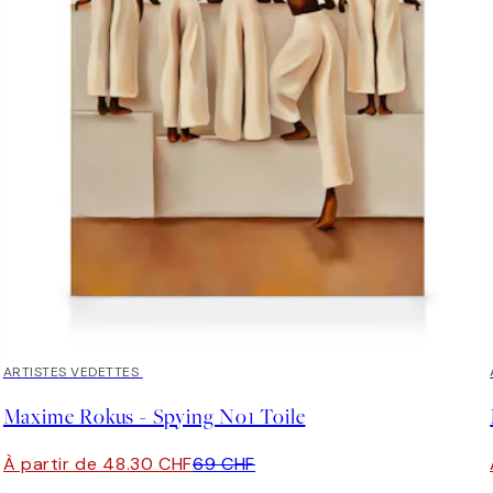
30%*
ARTISTES VEDETTES
Maxime Rokus - Spying No1 Toile
À partir de 48.30 CHF
69 CHF