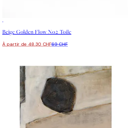
30%*
Beige Golden Flow No2 Toile
À partir de 48.30 CHF
69 CHF