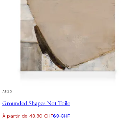
30%*
AH25
Grounded Shapes No1 Toile
À partir de 48.30 CHF
69 CHF