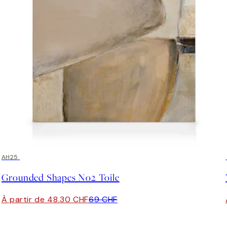
30%*
AH25
Grounded Shapes No2 Toile
À partir de 48.30 CHF
69 CHF