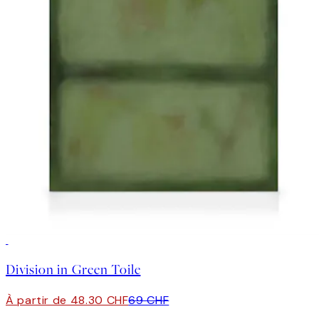
30%*
Division in Green Toile
À partir de 48.30 CHF
69 CHF