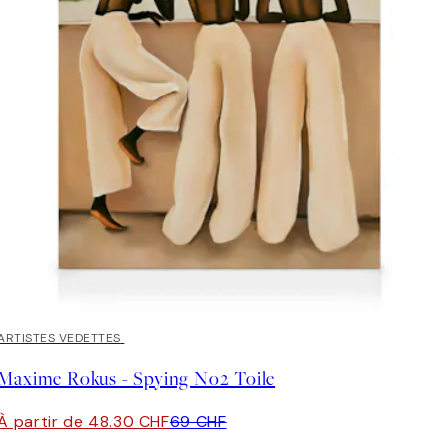
30%*
ARTISTES VEDETTES
Maxime Rokus - Spying No2 Toile
À partir de 48.30 CHF
69 CHF