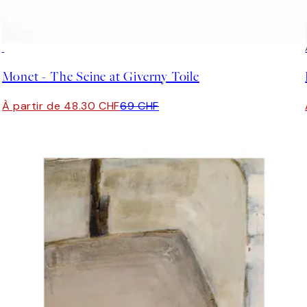
30%*
Monet - The Seine at Giverny Toile
À partir de 48.30 CHF
69 CHF