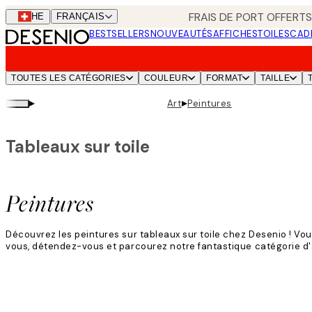
Skip
FRAIS DE PORT OFFERTS
CHE
FRANÇAIS
to
BESTSELLERS
NOUVEAUTÉS
AFFICHES
TOILES
CAD
main
content.
TOUTES LES CATÉGORIES
COULEUR
FORMAT
TAILLE
▸
▸
Art
Peintures
Tableaux sur toile
Peintures
Découvrez les peintures sur tableaux sur toile chez Desenio ! Vo
vous, détendez-vous et parcourez notre fantastique catégorie d'af