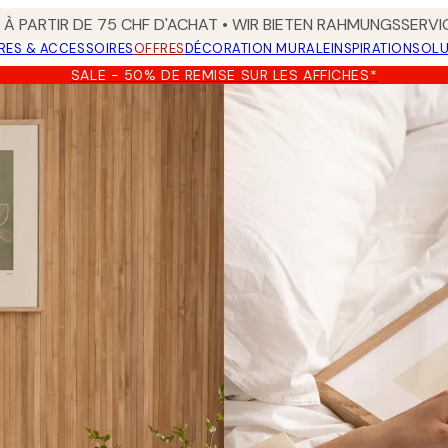
 À PARTIR DE 75 CHF D'ACHAT • WIR BIETEN RAHMUNGSSERVI
RES & ACCESSOIRES
OFFRES
DÉCORATION MURALE
INSPIRATION
SOLU
SALE - 50% DE REMISE SUR LES AFFICHES*