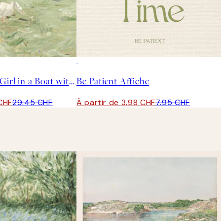
50%*
Berthe Morisot - Girl in a Boat with Geese Affiche
Be Patient Affiche
 CHF
29.45 CHF
À partir de 3.98 CHF
7.95 CHF