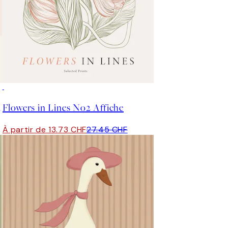
50%*
 Affiche
Flowers in Lines No2 Affiche
À partir de 13.73 CHF
27.45 CHF