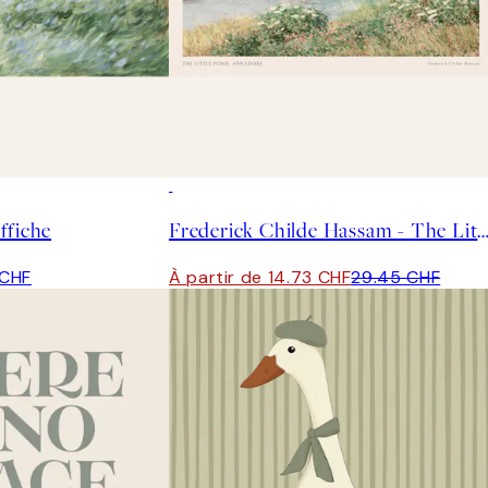
50%*
ffiche
Frederick Childe Hassam - The Little Pond, Appledore
 CHF
À partir de 14.73 CHF
29.45 CHF