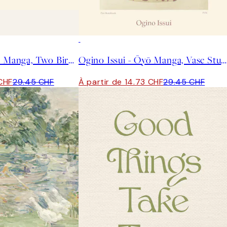
50%*
Ogino Issui - Ōyō Manga, Two Birds Affiche
Ogino Issui - Ōyō Manga, Vase Study Affiche
 CHF
29.45 CHF
À partir de 14.73 CHF
29.45 CHF