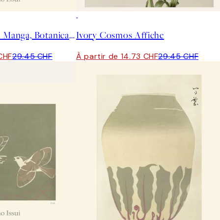
50%*
Ogino Issui - Ōyō Manga, Botanical Study Affiche
Ivory Cosmos Affiche
 CHF
29.45 CHF
À partir de 14.73 CHF
29.45 CHF