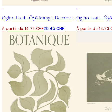
50%*
50%*
Ogino Issui - Ōyō Manga, Decorative Study Affiche
À partir de 14.73 CHF
29.45 CHF
À partir de 14.73