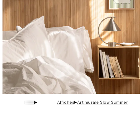
▸
▸
Affiches
Art murale Slow Summer