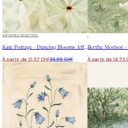
40%*
ARTISTES VEDETTES
50%*
Kate Pottage - Dancing Blooms Affiche
À partir de 21.57 CHF
35.95 CHF
À partir de 14.73