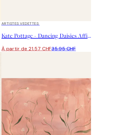
40%*
ARTISTES VEDETTES
Kate Pottage - Dancing Daisies Affiche
À partir de 21.57 CHF
35.95 CHF