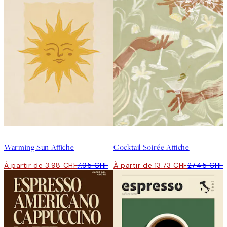
50%*
50%*
Warming Sun Affiche
Cocktail Soirée Affiche
À partir de 3.98 CHF
7.95 CHF
À partir de 13.73 CHF
27.45 CHF