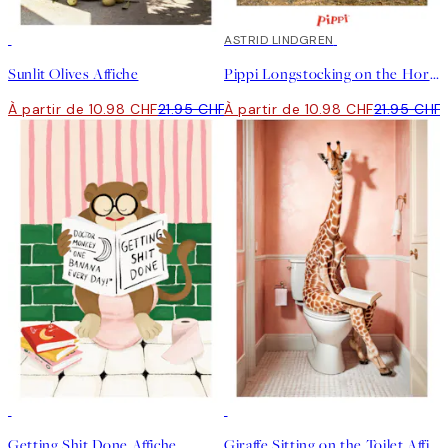
50%*
50%*
ASTRID LINDGREN
Sunlit Olives Affiche
Pippi Longstocking on the Horse Affiche
À partir de 10.98 CHF
21.95 CHF
À partir de 10.98 CHF
21.95 CHF
50%*
50%*
Getting Shit Done Affiche
Giraffe Sitting on the Toilet Affiche