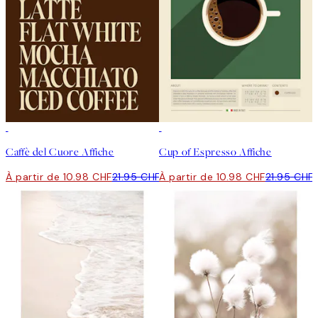
50%*
50%*
Caffè del Cuore Affiche
Cup of Espresso Affiche
À partir de 10.98 CHF
21.95 CHF
À partir de 10.98 CHF
21.95 CHF