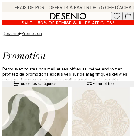
Skip
to
main
SALE - 50% DE REMISE SUR LES AFFICHES*
content.
▸
Desenio
Promotion
Promotion
Retrouvez toutes nos meilleures offres au même endroit et
profitez de promotions exclusives sur de magnifiques œuvres
murales. Donnez un nouveau souffle à votre intérieur dès
Lire la suite
Toutes les catégories
Filtrer et trier
aujourd'hui avec nos affiches en promotion !