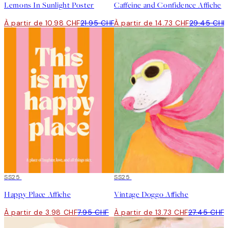
Lemons In Sunlight Poster
Caffeine and Confidence Affiche
À partir de 10.98 CHF
21.95 CHF
À partir de 14.73 CHF
29.45 CHF
50%*
SS25
50%*
SS25
Happy Place Affiche
Vintage Doggo Affiche
À partir de 3.98 CHF
7.95 CHF
À partir de 13.73 CHF
27.45 CHF