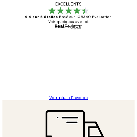
EXCELLENTS
4.4 sur 5 étoiles
Basé sur 108340 Évaluation.
Voir quelques avis ici.
Acheteur vérifié
Avis
des
Impression que le colis avait été
clients
ouvert.Feuille enveloppant les affiches
abîmées aux extrémités.
4 juin
Edith G
Voir plus d’avis ici