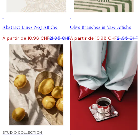
50%*
50%*
Abstract Lines No3 Affiche
Olive Branches in Vase Affiche
À partir de 10.98 CHF
21.95 CHF
À partir de 10.98 CHF
21.95 CHF
50%*
STUDIO COLLECTION
50%*