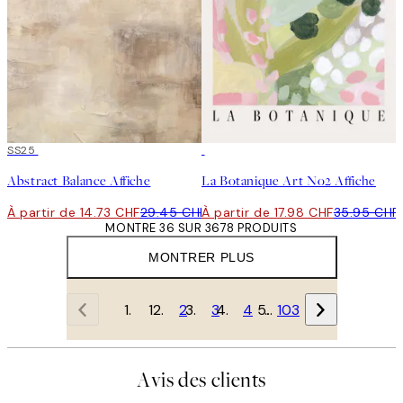
50%*
SS25
50%*
Abstract Balance Affiche
La Botanique Art No2 Affiche
À partir de 14.73 CHF
29.45 CHF
À partir de 17.98 CHF
35.95 CHF
MONTRE 36 SUR 3678 PRODUITS
MONTRER PLUS
1
2
3
4
…
103
Avis des clients