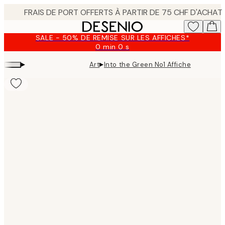
Skip
to
main
SALE - 50% DE REMISE SUR LES AFFICHES*
content.
0 min
0 s
Valable
jusqu'au
▸
▸
Art
Into the Green No1 Affiche
:
2026-
08-
09
Product