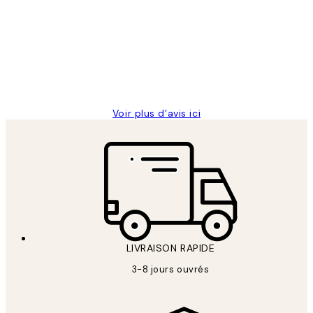
des
Impression que le colis avait été
clients
ouvert.Feuille enveloppant les affiches
abîmées aux extrémités.
4 juin
Edith G
Voir plus d’avis ici
LIVRAISON RAPIDE
3-8 jours ouvrés