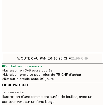
21.95
14.73 
30x40 cm
29.45
24.50 
50x70 cm
49
Frame
options
AJOUTER AU PANIER
-
10.98 CHF
21.95 CHF
Produit sur commande
Livraison en 3-8 jours ouvrés
Livraison gratuite pour plus de 75 CHF d'achat
Retour d'article sous 90 jours
FICHE PRODUIT
Femme verte
Illustration d’une femme entourée de feuilles, avec un
contour vert sur un fond beige