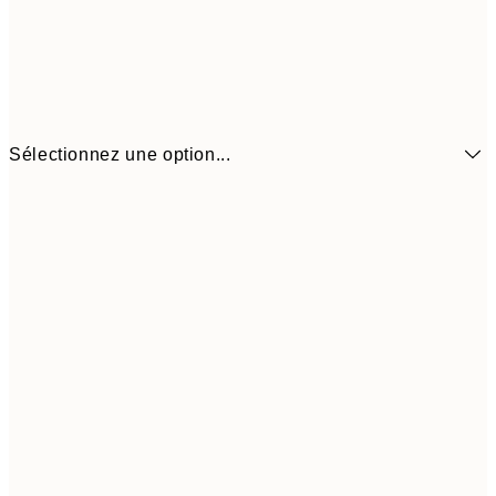
Sélectionnez une option...
10.98 
21x30 cm