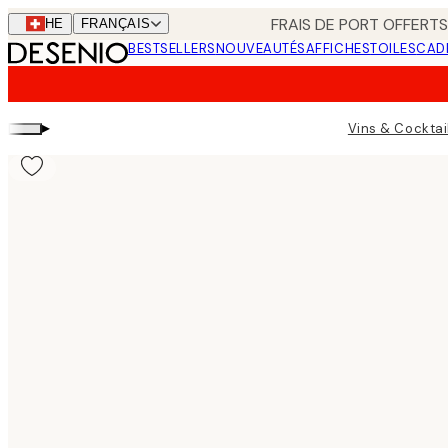
Skip
FRAIS DE PORT OFFERTS
CHE
FRANÇAIS
to
BESTSELLERS
NOUVEAUTÉS
AFFICHES
TOILES
CAD
main
content.
▸
Vins & Cocktai