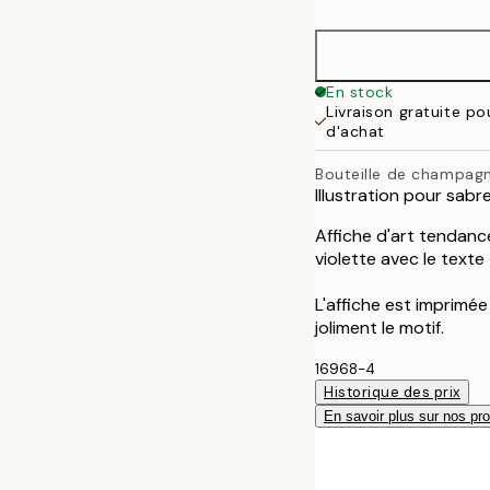
30x40 cm
50x70 cm
En stock
Livraison gratuite po
70x100 cm
d'achat
Bouteille de champagn
Illustration pour sab
Affiche d'art tendanc
violette avec le texte 
L'affiche est imprimé
joliment le motif.
16968-4
Historique des prix
En savoir plus sur nos pro