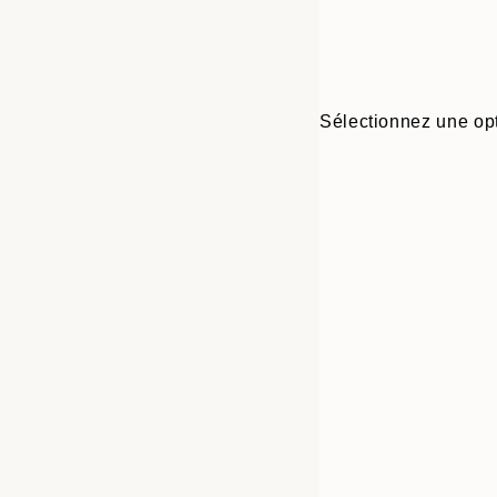
Sélectionnez une opt
Frame
21x30 cm
options