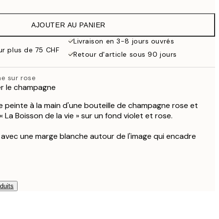
14.73 CHF
29.45 CHF
AJOUTER AU PANIER
24.50 CHF
49 CHF
Livraison en 3-8 jours ouvrés
ur plus de 75 CHF
32.73 CHF
Retour d'article sous 90 jours
65.45 CHF
e sur rose
rer le champagne
e peinte à la main d'une bouteille de champagne rose et
« La Boisson de la vie » sur un fond violet et rose.
e avec une marge blanche autour de l'image qui encadre
duits