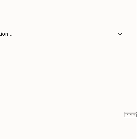
ion...
10.98 CHF
21.95 CHF