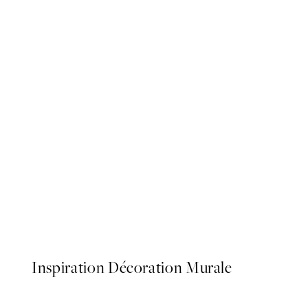
50%*
That Bitch Affiche
À partir de 3.98 CHF
7.95 CH
Inspiration Décoration Murale