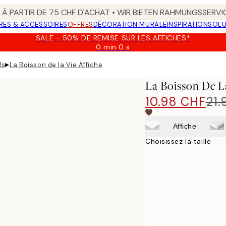
 À PARTIR DE 75 CHF D'ACHAT • WIR BIETEN RAHMUNGSSERVI
RES & ACCESSOIRES
OFFRES
DÉCORATION MURALE
INSPIRATION
SOLU
SALE - 50% DE REMISE SUR LES AFFICHES*
0 min
0 s
Valable
jusqu'au
▸
ls
La Boisson de la Vie Affiche
:
2026-
La Boisson De L
08-
09
10.98 CHF
21.
Affiche
Choisissez la taille