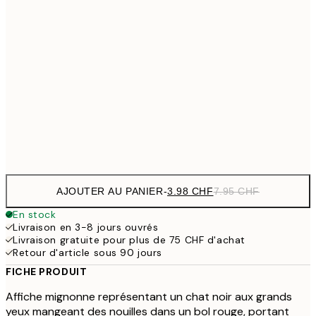
17.98 
30x40 cm
35.95
29.98 
50x70 cm
59.95
70.50 
100x150 cm
141
Frame
options
AJOUTER AU PANIER
-
3.98 CHF
7.95 CHF
En stock
Livraison en 3-8 jours ouvrés
Livraison gratuite pour plus de 75 CHF d'achat
Retour d'article sous 90 jours
FICHE PRODUIT
Affiche mignonne représentant un chat noir aux grands
yeux mangeant des nouilles dans un bol rouge, portant