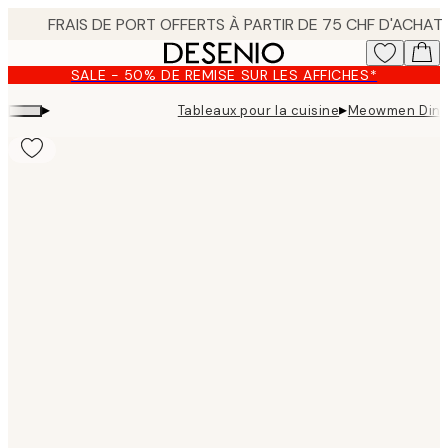
Skip
to
main
SALE - 50% DE REMISE SUR LES AFFICHES*
content.
▸
▸
Tableaux pour la cuisine
Meowmen Dinne
Product
images