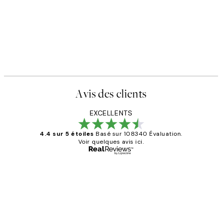
Avis des clients
EXCELLENTS
4.4 sur 5 étoiles
Basé sur 108340 Évaluation.
Voir quelques avis ici.
Acheteur vérifié
Avis
des
Impression que le colis avait été
clients
ouvert.Feuille enveloppant les affiches
abîmées aux extrémités.