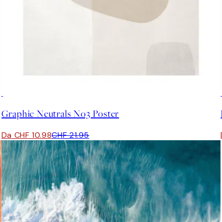
50%*
Graphic Neutrals No3 Poster
Da CHF 10.98
CHF 21.95