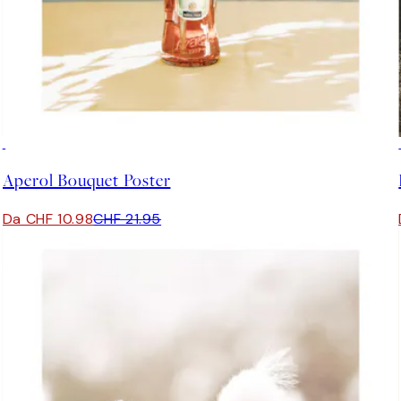
50%*
Aperol Bouquet Poster
Da CHF 10.98
CHF 21.95