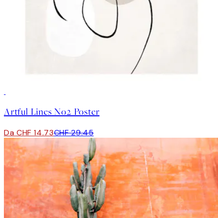
50%*
Artful Lines No2 Poster
Da CHF 14.73
CHF 29.45