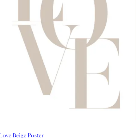
50%*
Love Beige Poster