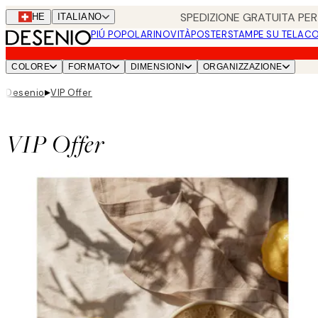
Skip
SPEDIZIONE GRATUITA PER 
CHE
ITALIANO
to
PIÚ POPOLARI
NOVITÀ
POSTER
STAMPE SU TELA
CO
main
content.
COLORE
FORMATO
DIMENSIONI
ORGANIZZAZIONE
▸
Desenio
VIP Offer
VIP Offer