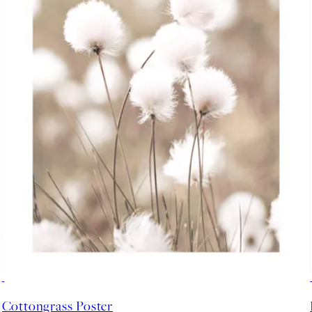
50%*
Cottongrass Poster