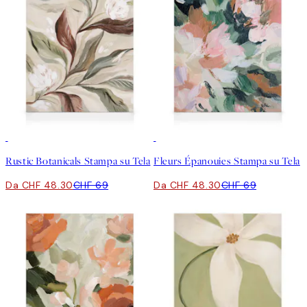
30%*
30%*
Rustic Botanicals Stampa su Tela
Fleurs Épanouies Stampa su Tela
Da CHF 48.30
CHF 69
Da CHF 48.30
CHF 69