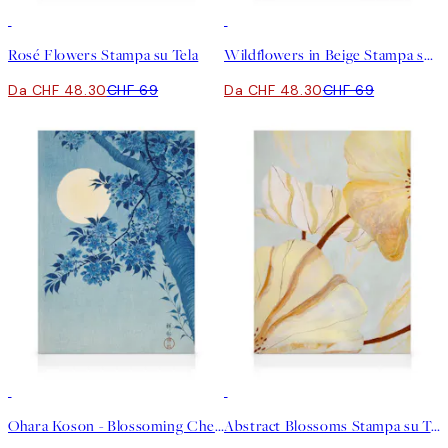
30%*
30%*
Rosé Flowers Stampa su Tela
Wildflowers in Beige Stampa su Tela
Da CHF 48.30
CHF 69
Da CHF 48.30
CHF 69
30%*
30%*
Ohara Koson - Blossoming Cherry on a Moonlit Night Stampa su Tela
Abstract Blossoms Stampa su Tela