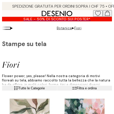
Skip
to
main
SALE - 50% DI SCONTO SUI POSTER*
content.
▸
▸
Botanica
Fiori
Stampe su tela
Fiori
Flower power, yes, please! Nella nostra categoria di motivi
floreali su tela, abbiamo raccolto tutta la bellezza che la natura
ha da offrire, in molti colori, forme, tipi e dimensioni diversi.
Leggi di più
Tutte le Categorie
Filtra e ordina
Colleziona i tuoi preferiti e inizia a decorare la tua casa con
tarassaco, ninfee, rose e peonie. Solo tu stabilisci i limiti per le
stampe floreali che ti conquisteranno.