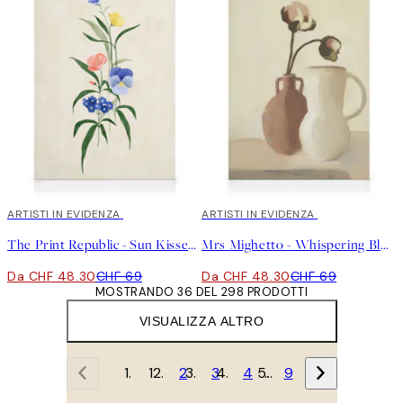
30%*
ARTISTI IN EVIDENZA
30%*
ARTISTI IN EVIDENZA
The Print Republic - Sun Kissed Garden No2 Stampa su Tela
Mrs Mighetto - Whispering Bloom Stampa su Tela
Da CHF 48.30
CHF 69
Da CHF 48.30
CHF 69
MOSTRANDO 36 DEL 298 PRODOTTI
VISUALIZZA ALTRO
1
2
3
4
…
9