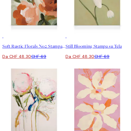
30%*
30%*
Soft Rustic Florals No2 Stampa su Tela
Still Blooming Stampa su Tela
Da CHF 48.30
CHF 69
Da CHF 48.30
CHF 69