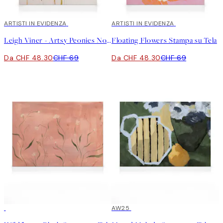
30%*
ARTISTI IN EVIDENZA
30%*
ARTISTI IN EVIDENZA
Leigh Viner - Artsy Peonies No1 Stampa su Tela
Floating Flowers Stampa su Tela
Da CHF 48.30
CHF 69
Da CHF 48.30
CHF 69
30%*
30%*
AW25