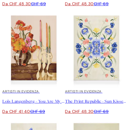
Da CHF 48.30
CHF 69
Da CHF 48.30
CHF 69
40%*
ARTISTI IN EVIDENZA
30%*
ARTISTI IN EVIDENZA
Loïs Langenberg - You Are My Favorite Home Stampa su Tela
The Print Republic - Sun Kissed Garden No1 Stampa su Tela
Da CHF 41.40
CHF 69
Da CHF 48.30
CHF 69