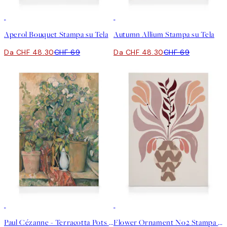
30%*
30%*
Aperol Bouquet Stampa su Tela
Autumn Allium Stampa su Tela
Da CHF 48.30
CHF 69
Da CHF 48.30
CHF 69
30%*
30%*
Paul Cézanne - Terracotta Pots and Flowers Stampa su Tela
Flower Ornament No2 Stampa su Tela