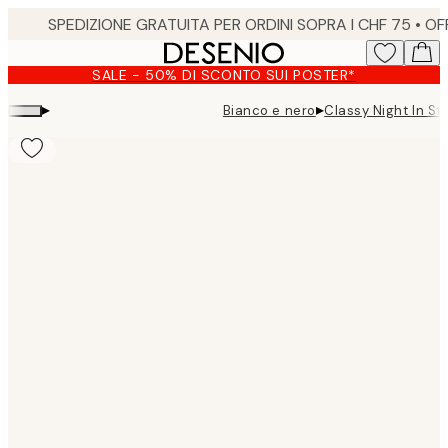
Skip
to
main
SALE - 50% DI SCONTO SUI POSTER*
content.
▸
▸
Bianco e nero
Classy Night In St
Product
images