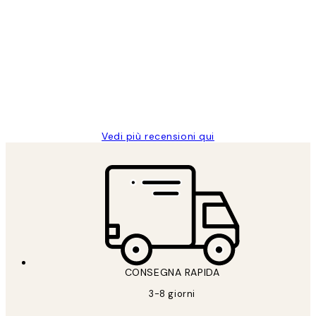
Acquirente verificato
recensioni
dei
PERFECT!!
clienti
26 mag
Alessandra G
Vedi più recensioni qui
CONSEGNA RAPIDA
3-8 giorni