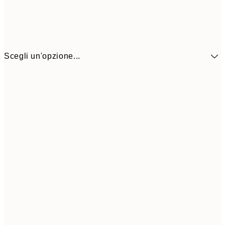
Scegli un'opzione...
CHF 48
30x40 cm
CH