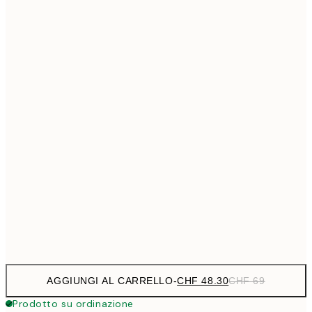
CHF 76
50x70 cm
CHF
Senza cornice
AGGIUNGI AL CARRELLO
-
CHF 48.30
CHF 69
Prodotto su ordinazione