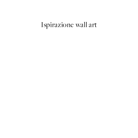
Da CHF 7.95
Ispirazione wall art