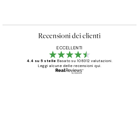
Recensioni dei clienti
ECCELLENTI
4.4 su 5 stelle
Basato su 108312 valutazioni.
Leggi alcune delle recensioni qui.
Acquirente verificato
recensioni
dei
PERFECT!!
clienti
26 mag
Alessandra G