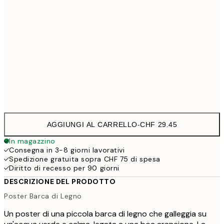
70x100 cm
CHF 65
100x150 cm
CHF 
Frame
options
AGGIUNGI AL CARRELLO
-
CHF 29.45
In magazzino
Consegna in 3-8 giorni lavorativi
Spedizione gratuita sopra CHF 75 di spesa
Diritto di recesso per 90 giorni
DESCRIZIONE DEL PRODOTTO
Poster Barca di Legno
Un poster di una piccola barca di legno che galleggia su