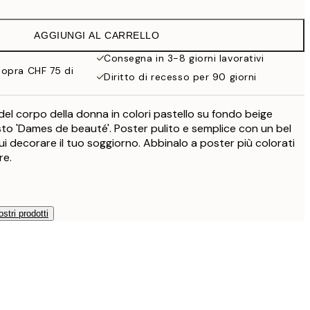
CHF 14.73
CHF 29.45
AGGIUNGI AL CARRELLO
CHF 24.50
CHF 49
Consegna in 3-8 giorni lavorativi
sopra CHF 75 di
Diritto di recesso per 90 giorni
i del corpo della donna in colori pastello su fondo beige
sto 'Dames de beauté'. Poster pulito e semplice con un bel
i decorare il tuo soggiorno. Abbinalo a poster più colorati
re.
ostri prodotti