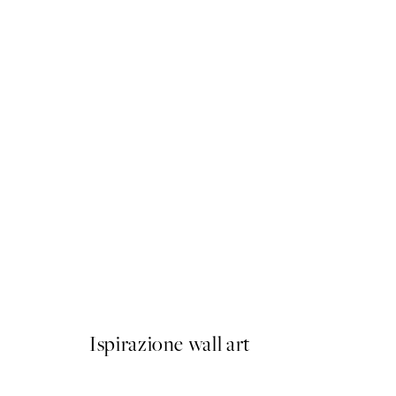
50%*
Getting Shit Done Poster
Da CHF 13.73
CHF 27.45
Ispirazione wall art