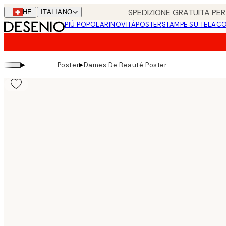
Skip
SPEDIZIONE GRATUITA PER 
CHE
ITALIANO
to
PIÚ POPOLARI
NOVITÀ
POSTER
STAMPE SU TELA
CO
main
content.
▸
▸
Poster
Dames De Beauté Poster