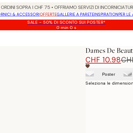
ORDINI SOPRA I CHF 75 • OFFRIAMO SERVIZI DI INCORNICIATU
RNICI & ACCESSORI
OFFERTE
GALLERIE A PARETE
INSPIRATION
PER LE
SALE - 50% DI SCONTO SUI POSTER*
0 min
0 s
Valido
fino
a:
2026-
Dames De Beaut
08-
09
CHF 10.98
CHF
Poster
Seleziona le dimension