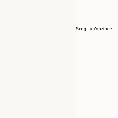
Scegli un'opzione...
Frame
21x30 cm
options