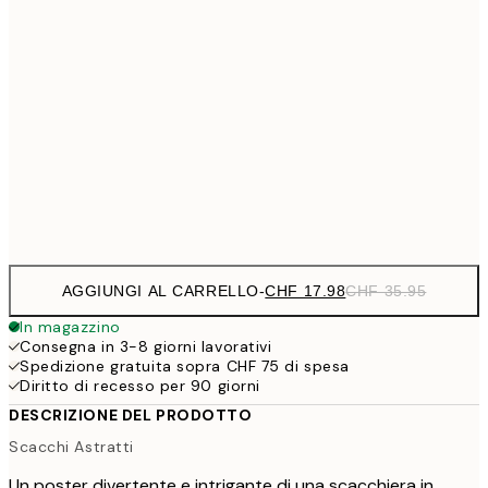
CHF 29
50x70 cm
CHF 5
CHF 35
70x100 cm
CH
CHF 70
100x150 cm
CHF
Frame
options
AGGIUNGI AL CARRELLO
-
CHF 17.98
CHF 35.95
In magazzino
Consegna in 3-8 giorni lavorativi
Spedizione gratuita sopra CHF 75 di spesa
Diritto di recesso per 90 giorni
DESCRIZIONE DEL PRODOTTO
Scacchi Astratti
Un poster divertente e intrigante di una scacchiera in