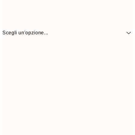
Scegli un'opzione...
CHF 17
30x40 cm
CHF 3