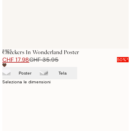
images
SS25
Checkers In Wonderland Poster
CHF 17.98
CHF 35.95
50%*
Poster
Tela
Seleziona le dimensioni