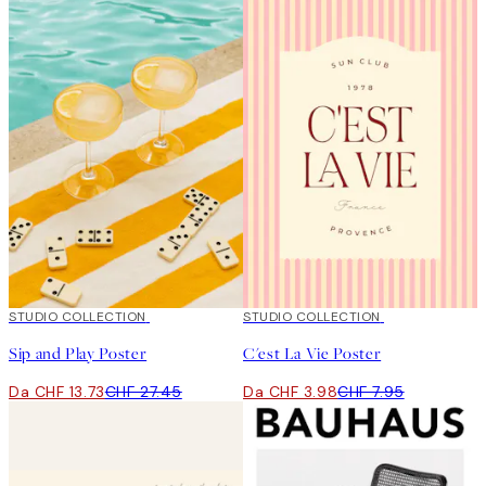
50%*
STUDIO COLLECTION
50%*
STUDIO COLLECTION
Sip and Play Poster
C'est La Vie Poster
Da CHF 13.73
CHF 27.45
Da CHF 3.98
CHF 7.95