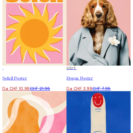
50%*
50%*
SS25
Soleil Poster
Dogue Poster
Da CHF 10.98
CHF 21.95
Da CHF 3.98
CHF 7.95