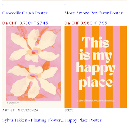
50%*
50%*
Crocodile Crush Poster
More Amore Por Favor Poster
Da CHF 13.73
CHF 27.45
Da CHF 3.98
CHF 7.95
40%*
ARTISTI IN EVIDENZA
50%*
SS25
Sylvia Takken - Floating Flowers Poster
Happy Place Poster