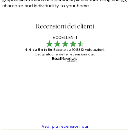
character and individuality to your home.
Recensioni dei clienti
ECCELLENTI
4.4 su 5 stelle
Basato su 108312 valutazioni.
Leggi alcune delle recensioni qui.
Acquirente verificato
recensioni
dei
PERFECT!!
clienti
26 mag
Alessandra G
Vedi più recensioni qui