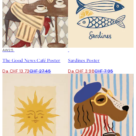
50%*
AW25
50%*
The Good News Café Poster
Sardines Poster
Da CHF 13.73
CHF 27.45
Da CHF 3.98
CHF 7.95