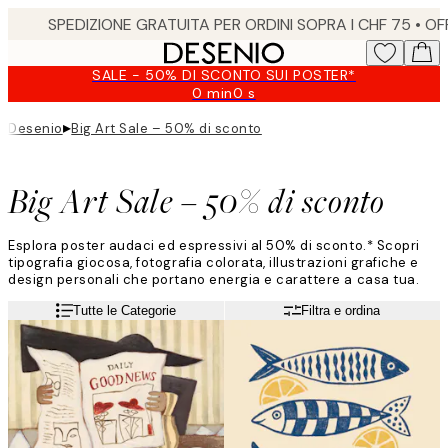
Skip
to
main
SALE - 50% DI SCONTO SUI POSTER*
content.
0 min
0 s
Valido
fino
▸
Desenio
Big Art Sale – 50% di sconto
a:
2026-
08-
Big Art Sale – 50% di sconto
09
Esplora poster audaci ed espressivi al 50% di sconto.* Scopri
tipografia giocosa, fotografia colorata, illustrazioni grafiche e
design personali che portano energia e carattere a casa tua.
Tutte le Categorie
Filtra e ordina