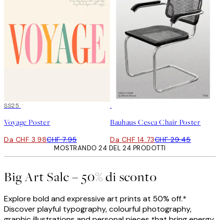
50%*
SS25
50%*
Voyage Poster
Bauhaus Cesca Chair Poster
Da CHF 3.98
CHF 7.95
Da CHF 14.73
CHF 29.45
MOSTRANDO 24 DEL 24 PRODOTTI
Big Art Sale – 50% di sconto
Explore bold and expressive art prints at 50% off.*
Discover playful typography, colourful photography,
graphic illustrations and personal pieces that bring energy,