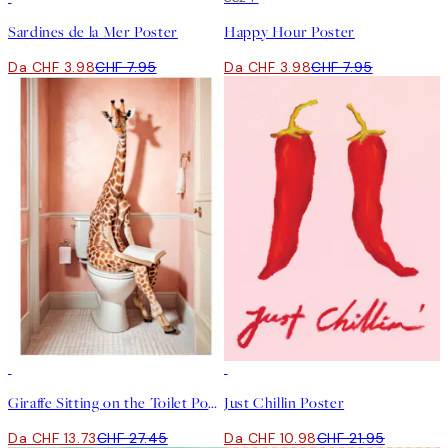
Sardines de la Mer Poster
Happy Hour Poster
Da CHF 3.98
CHF 7.95
Da CHF 3.98
CHF 7.95
50%*
50%*
Giraffe Sitting on the Toilet Poster
Just Chillin Poster
Da CHF 13.73
CHF 27.45
Da CHF 10.98
CHF 21.95