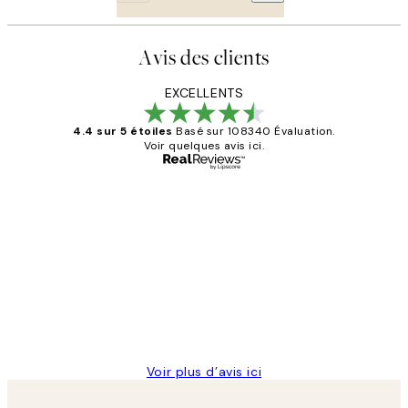
Avis des clients
EXCELLENTS
4.4 sur 5 étoiles
Basé sur 108340 Évaluation.
Voir quelques avis ici.
Acheteur vérifié
Avis
des
Impression que le colis avait été
clients
ouvert.Feuille enveloppant les affiches
abîmées aux extrémités.
4 juin
Edith G
Voir plus d’avis ici