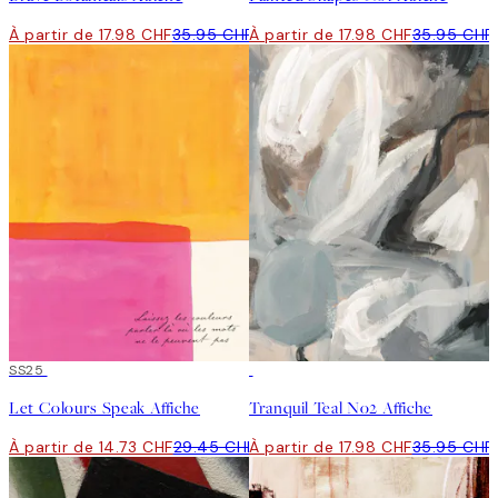
À partir de 17.98 CHF
35.95 CHF
À partir de 17.98 CHF
35.95 CHF
50%*
SS25
50%*
Let Colours Speak Affiche
Tranquil Teal No2 Affiche
À partir de 14.73 CHF
29.45 CHF
À partir de 17.98 CHF
35.95 CHF