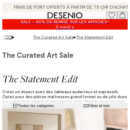
Skip
to
main
SALE - 50% DE REMISE SUR LES AFFICHES*
content.
0 min
0 s
Valable
jusqu'au
▸
▸
The Curated Art Sale
The Statement Edit
:
2026-
08-
The Curated Art Sale
10
The Statement Edit
Créez un impact avec des tableaux audacieux et expressifs.
Optez pour des pièces maîtresses grand format ou de jolis duos
qui captent le regard et imposent le style. Pensés pour inspirer,
Lire la suite
Toutes les catégories
Filtrer et trier
saison après saison.