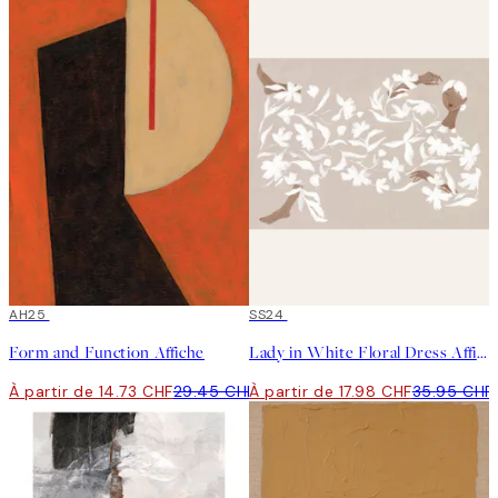
50%*
AH25
50%*
SS24
Form and Function Affiche
Lady in White Floral Dress Affiche
À partir de 14.73 CHF
29.45 CHF
À partir de 17.98 CHF
35.95 CHF