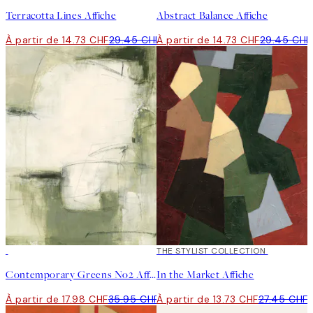
Terracotta Lines Affiche
Abstract Balance Affiche
À partir de 14.73 CHF
29.45 CHF
À partir de 14.73 CHF
29.45 CHF
50%*
50%*
THE STYLIST COLLECTION
Contemporary Greens No2 Affiche
In the Market Affiche
À partir de 17.98 CHF
35.95 CHF
À partir de 13.73 CHF
27.45 CHF