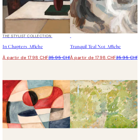
50%*
THE STYLIST COLLECTION
50%*
In Chapters Affiche
Tranquil Teal No1 Affiche
À partir de 17.98 CHF
35.95 CHF
À partir de 17.98 CHF
35.95 CHF