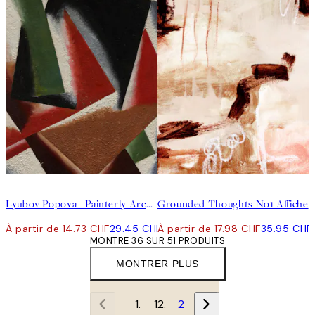
50%*
50%*
Lyubov Popova - Painterly Architectonics Affiche
Grounded Thoughts No1 Affiche
À partir de 14.73 CHF
29.45 CHF
À partir de 17.98 CHF
35.95 CHF
MONTRE 36 SUR 51 PRODUITS
MONTRER PLUS
1
2