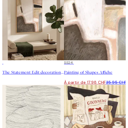
50%*
SS24
The Statement Edit decoration murale
Painting of Shapes Affiche
À partir de 17.98 CHF
35.95 CHF