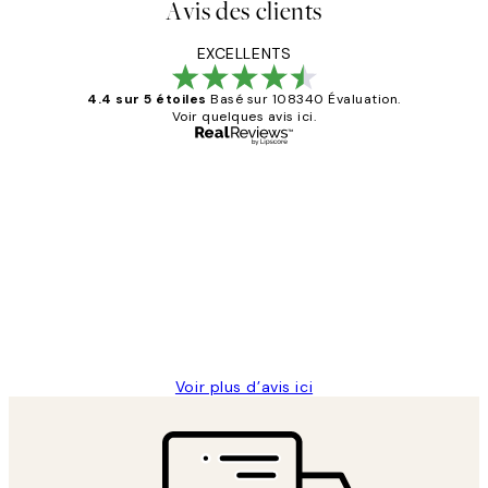
Avis des clients
EXCELLENTS
4.4 sur 5 étoiles
Basé sur 108340 Évaluation.
Voir quelques avis ici.
Acheteur vérifié
Avis
des
Impression que le colis avait été
clients
ouvert.Feuille enveloppant les affiches
abîmées aux extrémités.
4 juin
Edith G
Voir plus d’avis ici