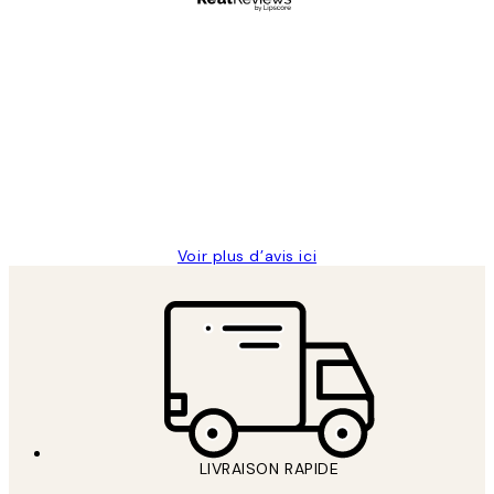
Acheteur vérifié
Avis
des
Impression que le colis avait été
clients
ouvert.Feuille enveloppant les affiches
abîmées aux extrémités.
4 juin
Edith G
Voir plus d’avis ici
LIVRAISON RAPIDE