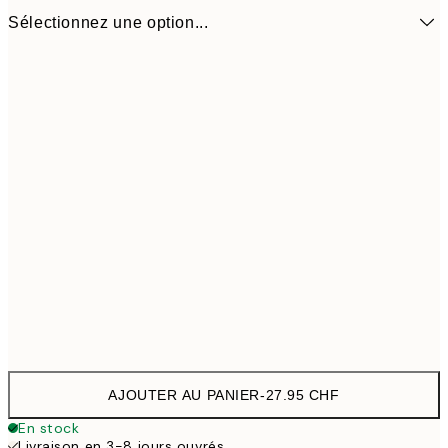
Sélectionnez une option...
31 cm
27.95 
AJOUTER AU PANIER
-
27.95 CHF
En stock
Livraison en 3-8 jours ouvrés