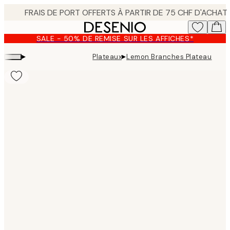
Skip
to
main
SALE - 50% DE REMISE SUR LES AFFICHES*
content.
▸
▸
Plateaux
Lemon Branches Plateau
Product
images