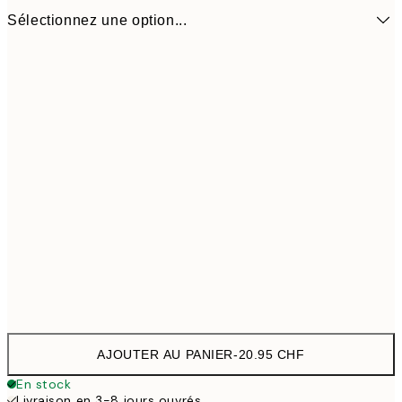
Sélectionnez une option...
27x20 cm
20.95 
AJOUTER AU PANIER
-
20.95 CHF
En stock
Livraison en 3-8 jours ouvrés