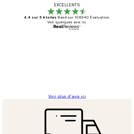
EXCELLENTS
4.4 sur 5 étoiles
Basé sur 108340 Évaluation.
Voir quelques avis ici.
Acheteur vérifié
Avis
des
Impression que le colis avait été
clients
ouvert.Feuille enveloppant les affiches
abîmées aux extrémités.
4 juin
Edith G
Voir plus d’avis ici