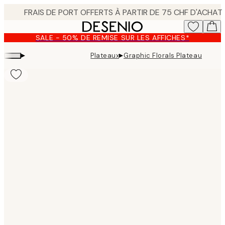
Skip
to
main
SALE - 50% DE REMISE SUR LES AFFICHES*
content.
▸
▸
Plateaux
Graphic Florals Plateau
Product
images