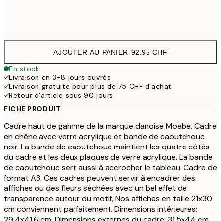
30x40 cm
92.95 
AJOUTER AU PANIER
-
92.95 CHF
En stock
Livraison en 3-8 jours ouvrés
Livraison gratuite pour plus de 75 CHF d'achat
Retour d'article sous 90 jours
FICHE PRODUIT
Cadre haut de gamme de la marque danoise Moebe. Cadre
en chêne avec verre acrylique et bande de caoutchouc
noir. La bande de caoutchouc maintient les quatre côtés
du cadre et les deux plaques de verre acrylique. La bande
de caoutchouc sert aussi à accrocher le tableau. Cadre de
format A3. Ces cadres peuvent servir à encadrer des
affiches ou des fleurs séchées avec un bel effet de
transparence autour du motif, Nos affiches en taille 21x30
cm conviennent parfaitement. Dimensions intérieures:
29,4x41,6 cm. Dimensions externes du cadre: 31,5x44 cm.