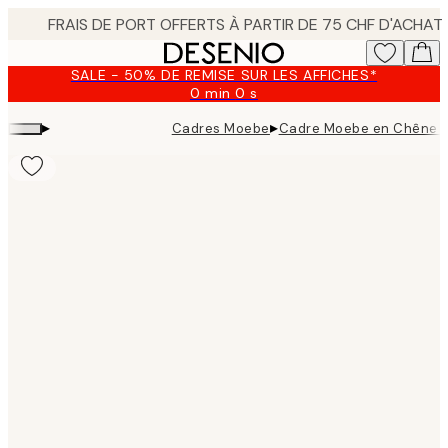
Skip
to
main
SALE - 50% DE REMISE SUR LES AFFICHES*
content.
0 min
0 s
Valable
jusqu'au
▸
▸
Cadres Moebe
Cadre Moebe en Chêne 
:
2026-
08-
09
Product