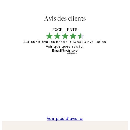
Avis des clients
EXCELLENTS
4.4 sur 5 étoiles
Basé sur 108340 Évaluation.
Voir quelques avis ici.
Acheteur vérifié
Avis
des
Impression que le colis avait été
clients
ouvert.Feuille enveloppant les affiches
abîmées aux extrémités.
4 juin
Edith G
Voir plus d’avis ici