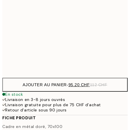
30x40 cm
44.95 
47.56 
40x50 cm
55.95
47.56 
50x50 cm
55.95
56.95 
50x70 cm
67
95.20 
70x100 cm
112
AJOUTER AU PANIER
-
95.20 CHF
112 CHF
En stock
Livraison en 3-8 jours ouvrés
Livraison gratuite pour plus de 75 CHF d'achat
Retour d'article sous 90 jours
FICHE PRODUIT
Cadre en métal doré, 70x100