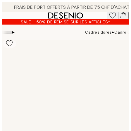
Skip
to
main
SALE - 50% DE REMISE SUR LES AFFICHES*
content.
▸
▸
Cadres dorés
Cadre d
Product
images