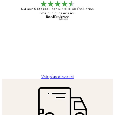
4.4 sur 5 étoiles
Basé sur 108340 Évaluation.
Voir quelques avis ici.
Acheteur vérifié
Avis
des
Impression que le colis avait été
clients
ouvert.Feuille enveloppant les affiches
abîmées aux extrémités.
4 juin
Edith G
Voir plus d’avis ici