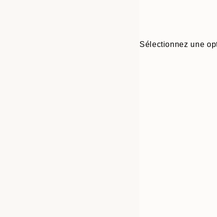
Sélectionnez une opt
Frame
70x100 cm
options