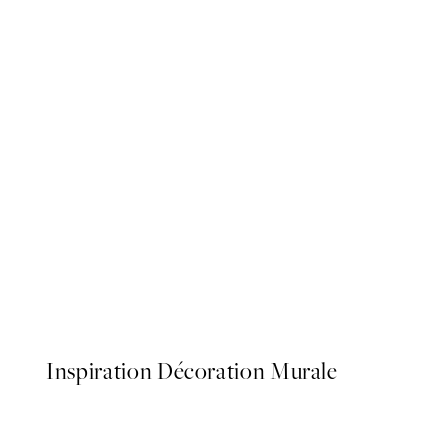
50%*
Warming Sun Affiche
À partir de 3.98 CHF
7.95 CH
Inspiration Décoration Murale