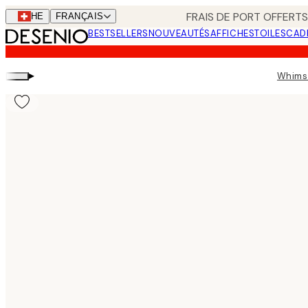
Skip
FRAIS DE PORT OFFERTS
CHE
FRANÇAIS
to
BESTSELLERS
NOUVEAUTÉS
AFFICHES
TOILES
CAD
main
content.
▸
Whims