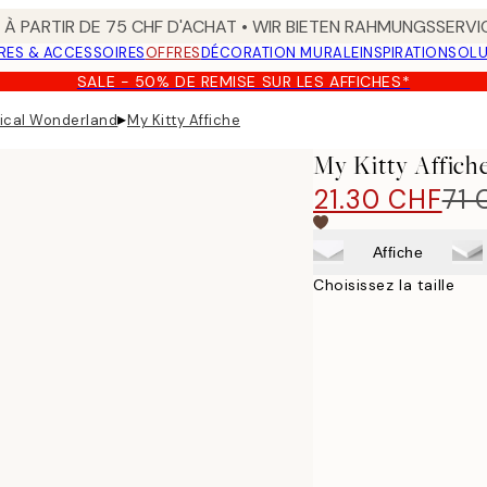
 À PARTIR DE 75 CHF D'ACHAT • WIR BIETEN RAHMUNGSSERVI
RES & ACCESSOIRES
OFFRES
DÉCORATION MURALE
INSPIRATION
SOLU
SALE - 50% DE REMISE SUR LES AFFICHES*
▸
ical Wonderland
My Kitty Affiche
My Kitty Affich
21.30 CHF
71 
Affiche
Choisissez la taille