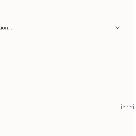
ion...
21.30 CHF
71 CHF