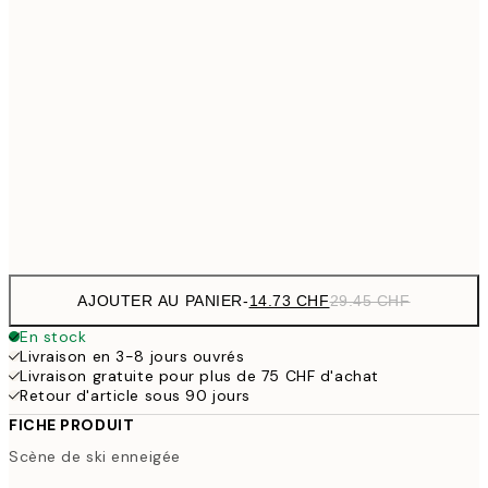
19 
40x50 cm
38
24.50 
50x70 cm
49
32.73 
70x100 cm
65.45
Frame
options
AJOUTER AU PANIER
-
14.73 CHF
29.45 CHF
En stock
Livraison en 3-8 jours ouvrés
Livraison gratuite pour plus de 75 CHF d'achat
Retour d'article sous 90 jours
FICHE PRODUIT
Scène de ski enneigée