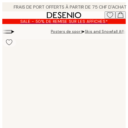
Skip
to
main
SALE - 50% DE REMISE SUR LES AFFICHES*
content.
▸
▸
Posters de sport
Skis and Snowfall Affi
Product
images