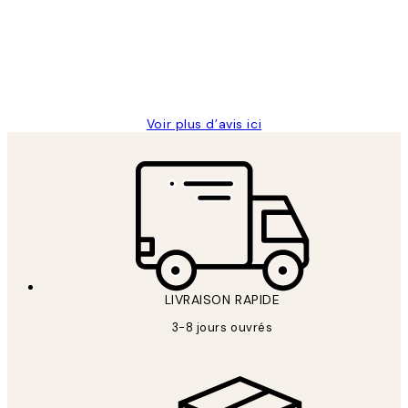
clients
ouvert.Feuille enveloppant les affiches
abîmées aux extrémités.
4 juin
Edith G
Voir plus d’avis ici
LIVRAISON RAPIDE
3-8 jours ouvrés