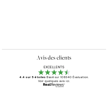
Avis des clients
EXCELLENTS
4.4 sur 5 étoiles
Basé sur 108340 Évaluation.
Voir quelques avis ici.
Acheteur vérifié
Avis
des
Impression que le colis avait été