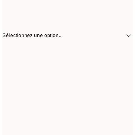
Sélectionnez une option...
14.73 
30x40 cm
29.45