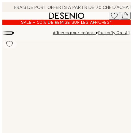
Skip
to
main
SALE - 50% DE REMISE SUR LES AFFICHES*
content.
▸
▸
Affiches pour enfants
Butterfly Cat Aff
Product
images