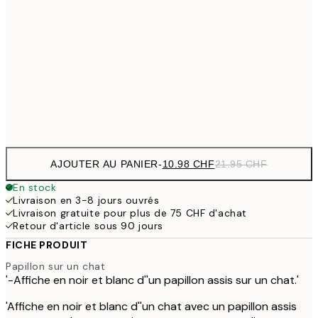
14.73 
30x40 cm
29.45
24.50 
50x70 cm
49
Frame
options
AJOUTER AU PANIER
-
10.98 CHF
21.95 CHF
En stock
Livraison en 3-8 jours ouvrés
Livraison gratuite pour plus de 75 CHF d'achat
Retour d'article sous 90 jours
FICHE PRODUIT
Papillon sur un chat
'-Affiche en noir et blanc d''un papillon assis sur un chat.'
'Affiche en noir et blanc d''un chat avec un papillon assis