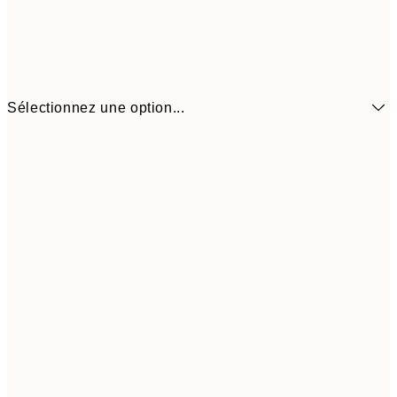
Sélectionnez une option...
10.98 
21x30 cm
21.95