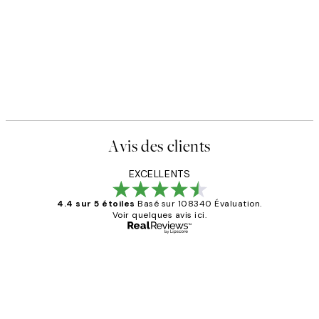
Avis des clients
EXCELLENTS
4.4 sur 5 étoiles
Basé sur 108340 Évaluation.
Voir quelques avis ici.
Acheteur vérifié
Avis
des
Impression que le colis avait été
clients
ouvert.Feuille enveloppant les affiches
abîmées aux extrémités.