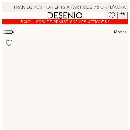
Skip
to
main
SALE - 50% DE REMISE SUR LES AFFICHES*
content.
▸
Monet A
Product
images