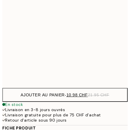
14.73 
30x40 cm
29.45
19 
40x50 cm
38
24.50 
50x70 cm
49
32.73 
70x100 cm
65.45
Frame
options
AJOUTER AU PANIER
-
10.98 CHF
21.95 CHF
En stock
Livraison en 3-8 jours ouvrés
Livraison gratuite pour plus de 75 CHF d'achat
Retour d'article sous 90 jours
FICHE PRODUIT