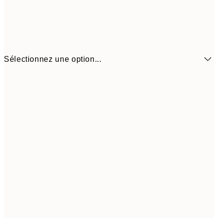
Sélectionnez une option...
10.98 
21x30 cm
21.95