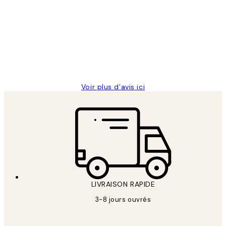
des
Impression que le colis avait été
clients
ouvert.Feuille enveloppant les affiches
abîmées aux extrémités.
4 juin
Edith G
Voir plus d’avis ici
LIVRAISON RAPIDE
3-8 jours ouvrés