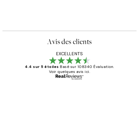
Avis des clients
EXCELLENTS
4.4 sur 5 étoiles
Basé sur 108340 Évaluation.
Voir quelques avis ici.
Acheteur vérifié
Avis
des
Impression que le colis avait été
clients
ouvert.Feuille enveloppant les affiches
abîmées aux extrémités.
4 juin
Edith G