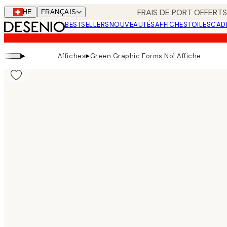
Skip
FRAIS DE PORT OFFERTS
CHE
FRANÇAIS
to
BESTSELLERS
NOUVEAUTÉS
AFFICHES
TOILES
CAD
main
content.
▸
▸
Affiches
Green Graphic Forms No1 Affiche