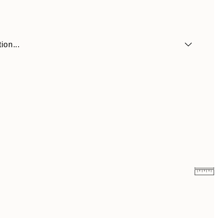
ion...
10.98 CHF
21.95 CHF
14.73 CHF