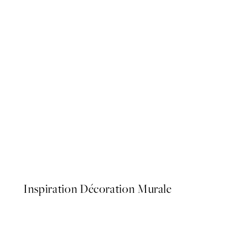
50%*
911 Classic Green Affiche
À partir de 13.73 CHF
27.45 
Inspiration Décoration Murale