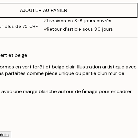
29.45 CHF
AJOUTER AU PANIER
24.50 CHF
49 CHF
Livraison en 3-8 jours ouvrés
ur plus de 75 CHF
Retour d'article sous 90 jours
ert et beige
rmes en vert forêt et beige clair. Illustration artistique avec
s parfaites comme pièce unique ou partie d'un mur de
é avec une marge blanche autour de l'image pour encadrer
duits