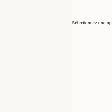
Sélectionnez une opt
Frame
21x30 cm
options
30x40 cm