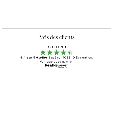
Avis des clients
EXCELLENTS
4.4 sur 5 étoiles
Basé sur 108340 Évaluation.
Voir quelques avis ici.
Acheteur vérifié
Avis
des
Impression que le colis avait été
clients
ouvert.Feuille enveloppant les affiches
abîmées aux extrémités.
4 juin
Edith G