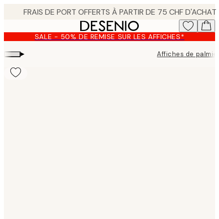
Skip
to
main
SALE - 50% DE REMISE SUR LES AFFICHES*
content.
▸
Affiches de palmie
Product
images