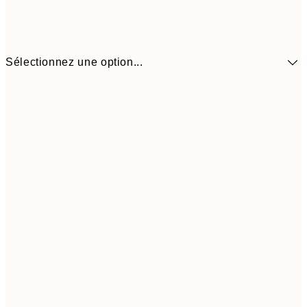
Sélectionnez une option...
14.73 
30x40 cm
29.45