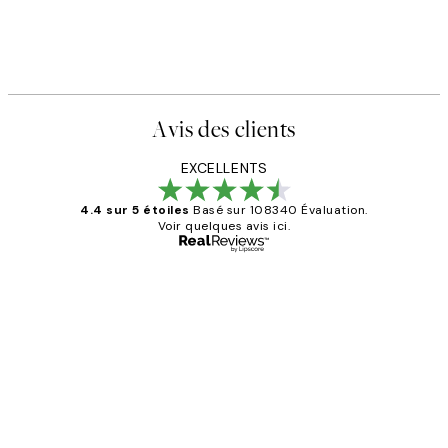
Avis des clients
EXCELLENTS
4.4 sur 5 étoiles
Basé sur 108340 Évaluation.
Voir quelques avis ici.
Acheteur vérifié
Avis
des
Impression que le colis avait été
clients
ouvert.Feuille enveloppant les affiches
abîmées aux extrémités.
4 juin
Edith G