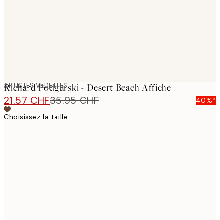
images
ARTISTES VEDETTES
Richard Podgurski - Desert Beach Affiche
21.57 CHF
35.95 CHF
40%*
Choisissez la taille