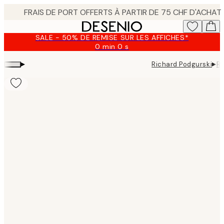
Skip
to
main
SALE - 50% DE REMISE SUR LES AFFICHES*
content.
0 min
0 s
Valable
jusqu'au
▸
▸
Richard Podgurski
Ri
:
2026-
08-
09
Product