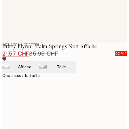
ARTISTES VEDETTES
Britty Flynn - Palm Springs No2 Affiche
21.57 CHF
35.95 CHF
40%*
Affiche
Toile
Choisissez la taille