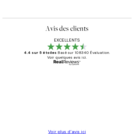
Avis des clients
EXCELLENTS
4.4 sur 5 étoiles
Basé sur 108340 Évaluation.
Voir quelques avis ici.
Acheteur vérifié
Avis
des
Impression que le colis avait été
clients
ouvert.Feuille enveloppant les affiches
abîmées aux extrémités.
4 juin
Edith G
Voir plus d’avis ici