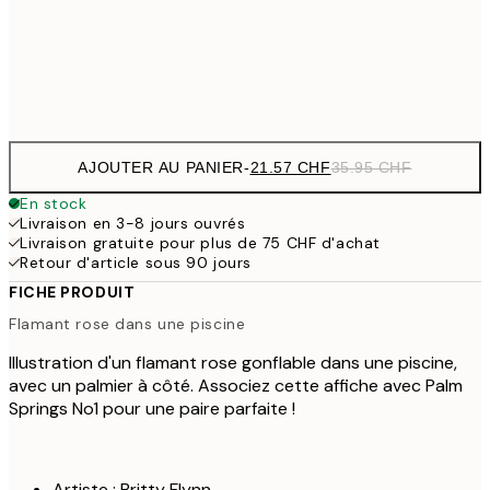
59.95
Frame
options
AJOUTER AU PANIER
-
21.57 CHF
35.95 CHF
En stock
Livraison en 3-8 jours ouvrés
Livraison gratuite pour plus de 75 CHF d'achat
Retour d'article sous 90 jours
FICHE PRODUIT
Flamant rose dans une piscine
Illustration d'un flamant rose gonflable dans une piscine,
avec un palmier à côté. Associez cette affiche avec Palm
Springs No1 pour une paire parfaite !
Artiste : Britty Flynn