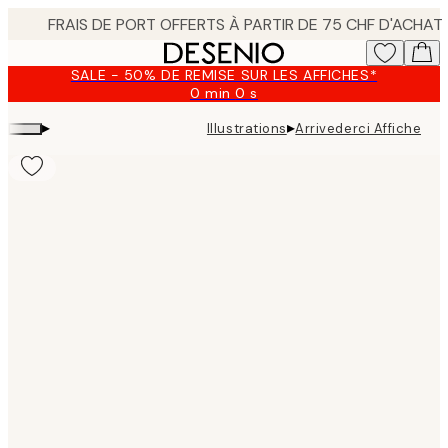
Skip
to
main
SALE - 50% DE REMISE SUR LES AFFICHES*
content.
0 min
0 s
Valable
jusqu'au
▸
▸
Illustrations
Arrivederci Affiche
:
2026-
08-
09
Product