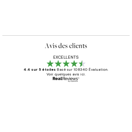
Avis des clients
EXCELLENTS
4.4 sur 5 étoiles
Basé sur 108340 Évaluation.
Voir quelques avis ici.
Acheteur vérifié
Avis
des
Impression que le colis avait été
clients
ouvert.Feuille enveloppant les affiches
abîmées aux extrémités.
4 juin