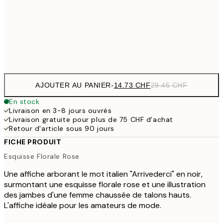
24.50 
50x70 cm
49
Frame
options
AJOUTER AU PANIER
-
14.73 CHF
29.45 CHF
En stock
Livraison en 3-8 jours ouvrés
Livraison gratuite pour plus de 75 CHF d'achat
Retour d'article sous 90 jours
FICHE PRODUIT
Esquisse Florale Rose
Une affiche arborant le mot italien "Arrivederci" en noir,
surmontant une esquisse florale rose et une illustration
des jambes d'une femme chaussée de talons hauts.
L'affiche idéale pour les amateurs de mode.