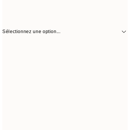
Sélectionnez une option...
14.73 
30x40 cm
29.45