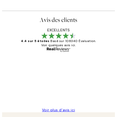
Avis des clients
EXCELLENTS
4.4 sur 5 étoiles
Basé sur 108340 Évaluation.
Voir quelques avis ici.
Acheteur vérifié
Avis
des
Impression que le colis avait été
clients
ouvert.Feuille enveloppant les affiches
abîmées aux extrémités.
4 juin
Edith G
Voir plus d’avis ici