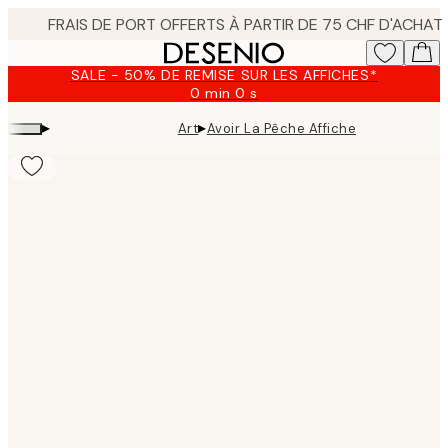
Skip
to
main
SALE - 50% DE REMISE SUR LES AFFICHES*
content.
0 min
0 s
Valable
jusqu'au
▸
▸
Art
Avoir La Pêche Affiche
:
2026-
08-
09
Product