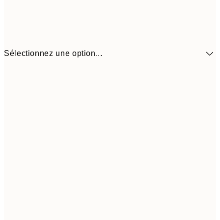
Sélectionnez une option...
14.73 
30x40 cm
29.45