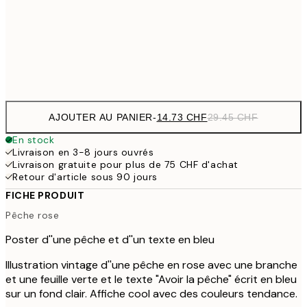
24.50 
50x70 cm
49
Frame
options
AJOUTER AU PANIER
-
14.73 CHF
29.45 CHF
En stock
Livraison en 3-8 jours ouvrés
Livraison gratuite pour plus de 75 CHF d'achat
Retour d'article sous 90 jours
FICHE PRODUIT
Pêche rose
Poster d''une pêche et d''un texte en bleu
Illustration vintage d''une pêche en rose avec une branche
et une feuille verte et le texte "Avoir la pêche" écrit en bleu
sur un fond clair. Affiche cool avec des couleurs tendance.