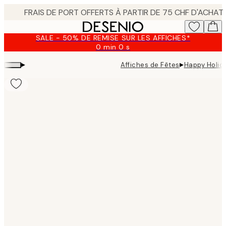
Skip
to
main
SALE - 50% DE REMISE SUR LES AFFICHES*
content.
0 min
0 s
Valable
jusqu'au
▸
▸
Affiches de Fêtes
Happy Holid
:
2026-
08-
09
Product