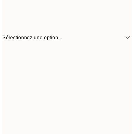
Sélectionnez une option...
3.98 
13x18 cm
7.95