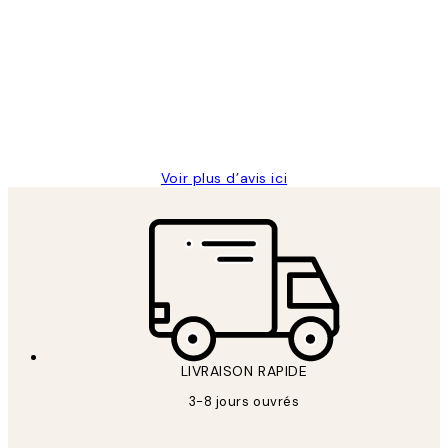
des
Impression que le colis avait été
clients
ouvert.Feuille enveloppant les affiches
abîmées aux extrémités.
4 juin
Edith G
Voir plus d’avis ici
LIVRAISON RAPIDE
3-8 jours ouvrés