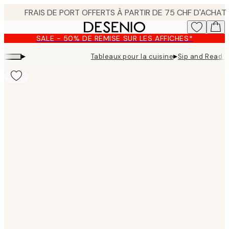
Skip
to
main
SALE - 50% DE REMISE SUR LES AFFICHES*
content.
▸
▸
Tableaux pour la cuisine
Sip and Read A
Product
images