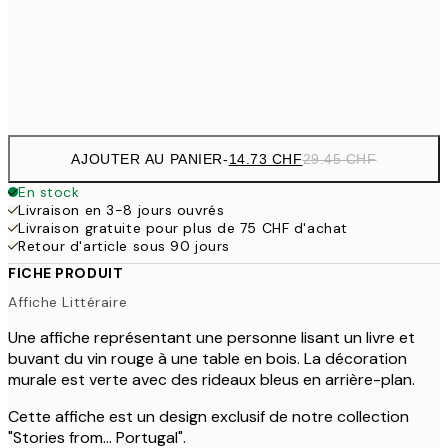
50x70 cm
49
Frame
options
AJOUTER AU PANIER
-
14.73 CHF
29.45 CHF
En stock
Livraison en 3-8 jours ouvrés
Livraison gratuite pour plus de 75 CHF d'achat
Retour d'article sous 90 jours
FICHE PRODUIT
Affiche Littéraire
Une affiche représentant une personne lisant un livre et
buvant du vin rouge à une table en bois. La décoration
murale est verte avec des rideaux bleus en arrière-plan.
Cette affiche est un design exclusif de notre collection
"Stories from... Portugal".