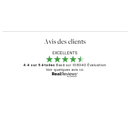
Avis des clients
EXCELLENTS
4.4 sur 5 étoiles
Basé sur 108340 Évaluation.
Voir quelques avis ici.
Acheteur vérifié
Avis
des
Impression que le colis avait été
clients
ouvert.Feuille enveloppant les affiches
abîmées aux extrémités.
4 juin
Edith G