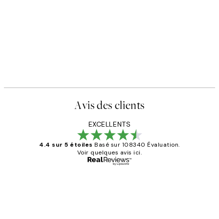
Avis des clients
EXCELLENTS
4.4 sur 5 étoiles
Basé sur 108340 Évaluation.
Voir quelques avis ici.
Acheteur vérifié
Avis
des
Impression que le colis avait été
clients
ouvert.Feuille enveloppant les affiches