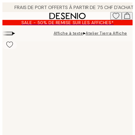
Skip
to
main
SALE - 50% DE REMISE SUR LES AFFICHES*
content.
▸
▸
Affiche à texte
Atelier Tierra Affiche
Product
images