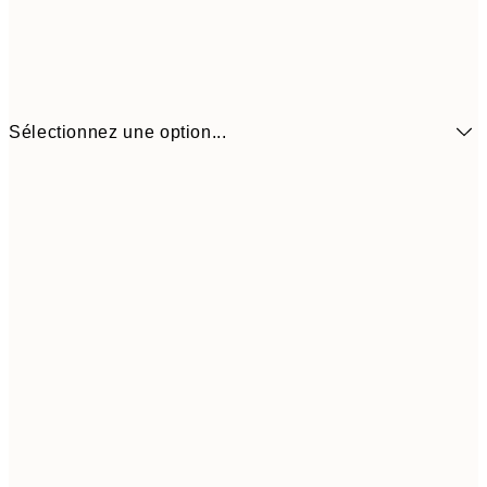
Sélectionnez une option...
10.98 
21x30 cm
21.95