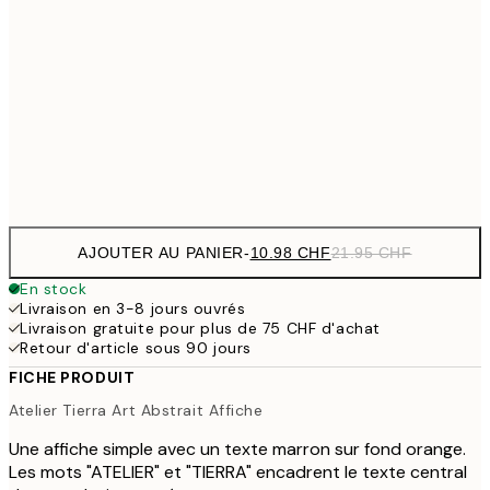
14.73 
30x40 cm
29.45
24.50 
50x70 cm
49
Frame
options
AJOUTER AU PANIER
-
10.98 CHF
21.95 CHF
En stock
Livraison en 3-8 jours ouvrés
Livraison gratuite pour plus de 75 CHF d'achat
Retour d'article sous 90 jours
FICHE PRODUIT
Atelier Tierra Art Abstrait Affiche
Une affiche simple avec un texte marron sur fond orange.
Les mots "ATELIER" et "TIERRA" encadrent le texte central