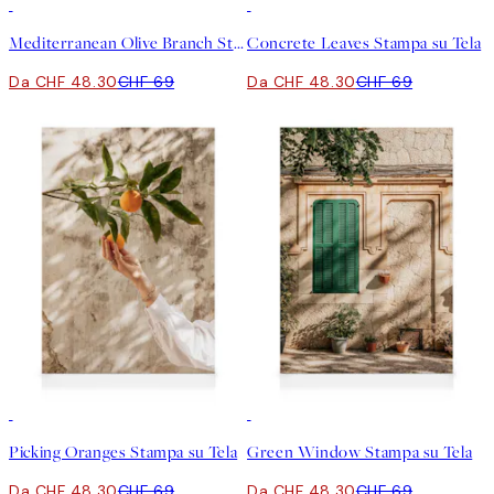
30%*
30%*
Mediterranean Olive Branch Stampa su Tela
Concrete Leaves Stampa su Tela
Da CHF 48.30
CHF 69
Da CHF 48.30
CHF 69
30%*
30%*
Picking Oranges Stampa su Tela
Green Window Stampa su Tela
Da CHF 48.30
CHF 69
Da CHF 48.30
CHF 69