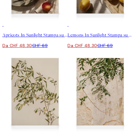
30%*
30%*
Apricots In Sunlight Stampa su Tela
Lemons In Sunlight Stampa su Tela
Da CHF 48.30
CHF 69
Da CHF 48.30
CHF 69