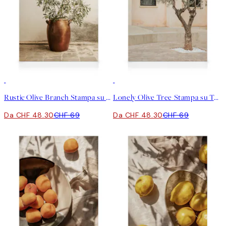
30%*
30%*
Rustic Olive Branch Stampa su Tela
Lonely Olive Tree Stampa su Tela
Da CHF 48.30
CHF 69
Da CHF 48.30
CHF 69