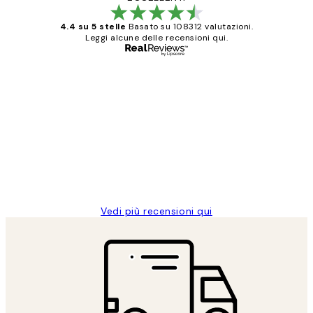
4.4 su 5 stelle
Basato su 108312 valutazioni.
Leggi alcune delle recensioni qui.
Acquirente verificato
recensioni
dei
PERFECT!!
clienti
26 mag
Alessandra G
Vedi più recensioni qui