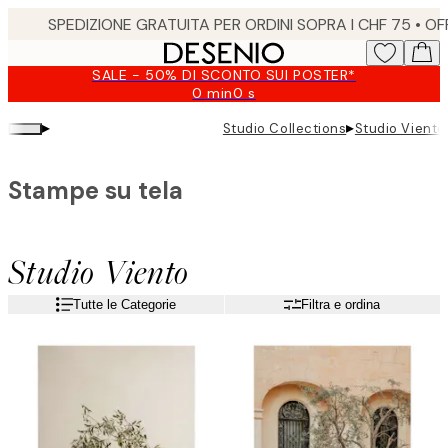
Skip
to
main
SALE - 50% DI SCONTO SUI POSTER*
content.
0 min
0 s
Valido
fino
▸
▸
Studio Collections
Studio Viento
a:
2026-
08-
Stampe su tela
09
Studio Viento
Tutte le Categorie
Filtra e ordina