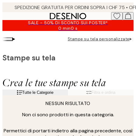
Skip
to
main
SALE - 50% DI SCONTO SUI POSTER*
content.
0 min
0 s
Valido
fino
▸
▸
Stampe su tela personalizzate
C
a:
2026-
08-
Stampe su tela
10
Crea le tue stampe su tela
Tutte le Categorie
Filtra e ordina
NESSUN RISULTATO
Non ci sono prodotti in questa categoria.
Permettici di portarti indietro alla pagina precedente, così