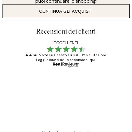
puoi continuare lo shopping!
CONTINUA GLI ACQUISTI
Recensioni dei clienti
ECCELLENTI
4.4 su 5 stelle
Basato su 108312 valutazioni.
Leggi alcune delle recensioni qui.
Acquirente verificato
recensioni
dei
PERFECT!!
clienti
26 mag
Alessandra G