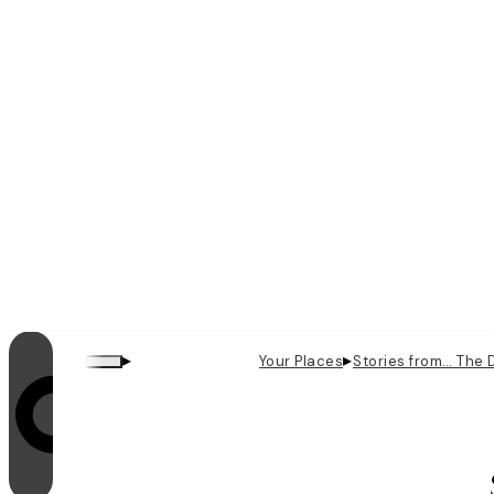
▸
▸
Your Places
Stories from… The 
Il looping è attivo