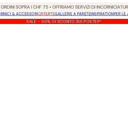
ORDINI SOPRA I CHF 75 • OFFRIAMO SERVIZI DI INCORNICIATU
RNICI & ACCESSORI
OFFERTE
GALLERIE A PARETE
INSPIRATION
PER LE
SALE - 50% DI SCONTO SUI POSTER*