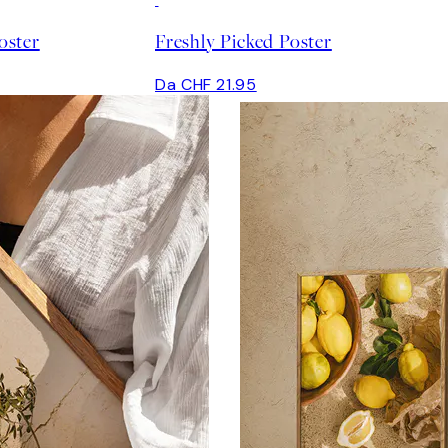
oster
Freshly Picked Poster
Da CHF 21.95