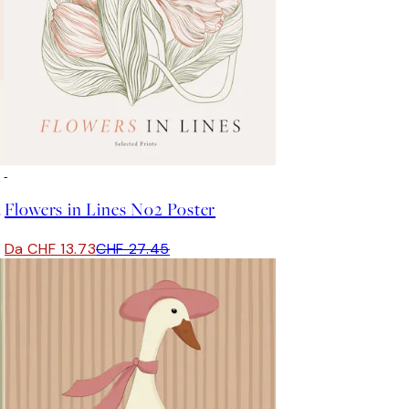
50%*
e Poster
Flowers in Lines No2 Poster
Da CHF 13.73
CHF 27.45