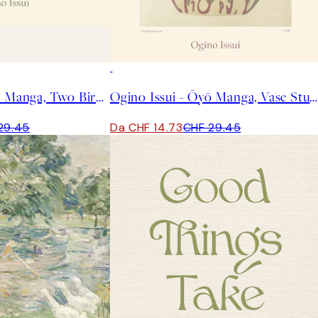
50%*
Ogino Issui - Ōyō Manga, Two Birds Poster
Ogino Issui - Ōyō Manga, Vase Study Poster
29.45
Da CHF 14.73
CHF 29.45