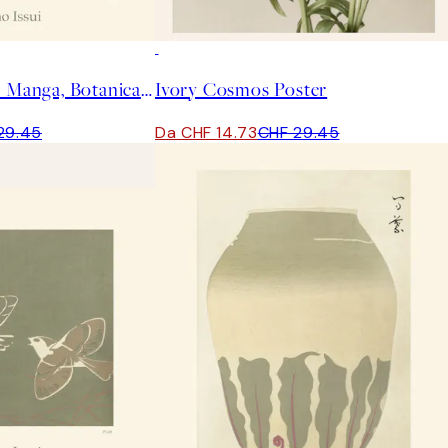
50%*
Ogino Issui - Ōyō Manga, Botanical Study Poster
Ivory Cosmos Poster
29.45
Da CHF 14.73
CHF 29.45