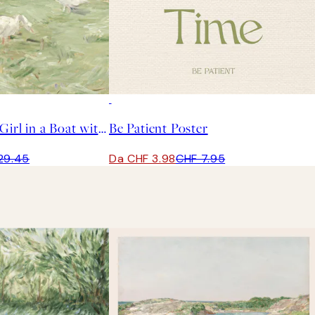
50%*
Berthe Morisot - Girl in a Boat with Geese Poster
Be Patient Poster
29.45
Da CHF 3.98
CHF 7.95