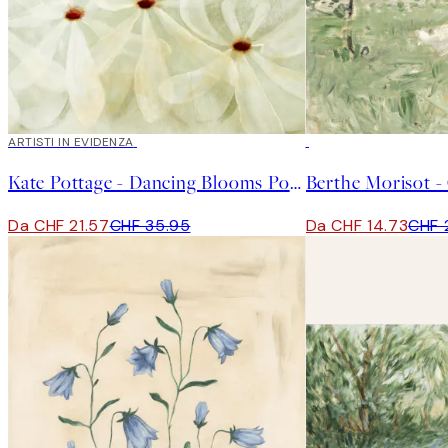
40%*
ARTISTI IN EVIDENZA
50%*
Kate Pottage - Dancing Blooms Poster
Da CHF 21.57
CHF 35.95
Da CHF 14.73
CHF 