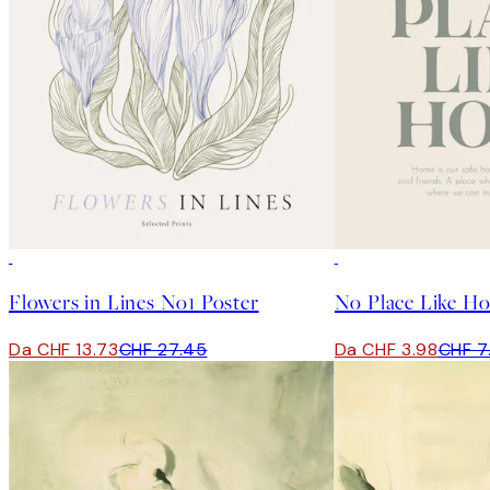
50%*
50%*
Flowers in Lines No1 Poster
No Place Like H
Da CHF 13.73
CHF 27.45
Da CHF 3.98
CHF 7