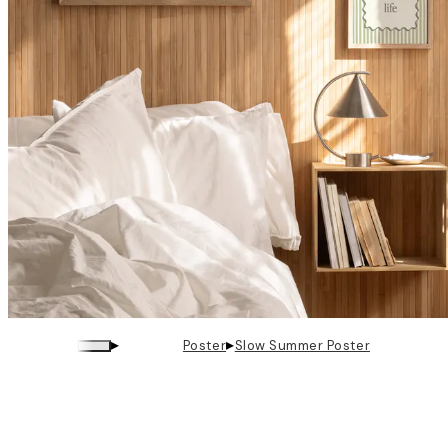
▸
▸
Poster
Slow Summer Poster