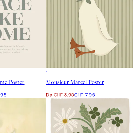
50%*
ome Poster
Monsieur Marcel Poster
.95
Da CHF 3.98
CHF 7.95