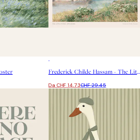
50%*
oster
Frederick Childe Hassam - The Little Pond, Appledor
Da CHF 14.73
CHF 29.45