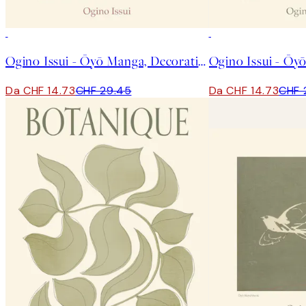
50%*
50%*
Ogino Issui - Ōyō Manga, Decorative Study Poster
Da CHF 14.73
CHF 29.45
Da CHF 14.73
CHF 