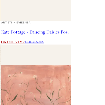
40%*
ARTISTI IN EVIDENZA
Kate Pottage - Dancing Daisies Poster
Da CHF 21.57
CHF 35.95