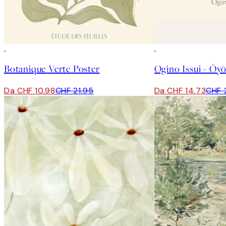
50%*
50%*
Botanique Verte Poster
Da CHF 10.98
CHF 21.95
Da CHF 14.73
CHF 