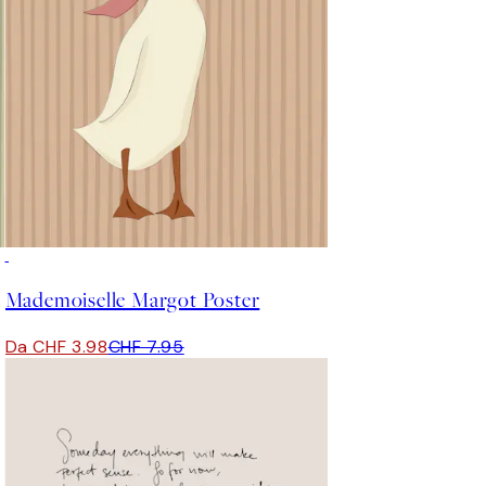
50%*
Mademoiselle Margot Poster
Da CHF 3.98
CHF 7.95