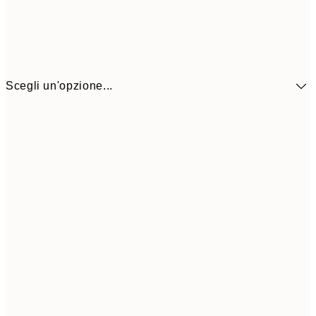
Scegli un'opzione...
CHF 14
30x40 cm
CHF 2