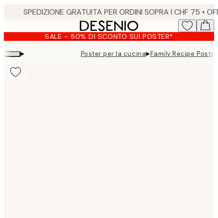
Skip
to
main
SALE - 50% DI SCONTO SUI POSTER*
content.
▸
▸
Poster per la cucina
Family Recipe Poster
Product
images