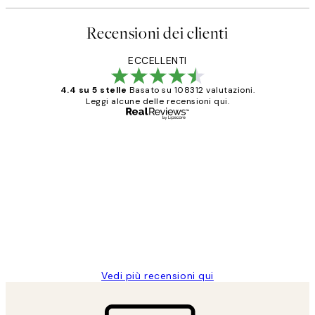
Recensioni dei clienti
ECCELLENTI
4.4 su 5 stelle
Basato su 108312 valutazioni.
Leggi alcune delle recensioni qui.
Acquirente verificato
recensioni
dei
PERFECT!!
clienti
26 mag
Alessandra G
Vedi più recensioni qui