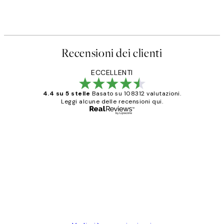
Recensioni dei clienti
ECCELLENTI
4.4 su 5 stelle
Basato su 108312 valutazioni.
Leggi alcune delle recensioni qui.
Acquirente verificato
recensioni
dei
PERFECT!!
clienti
26 mag
Alessandra G