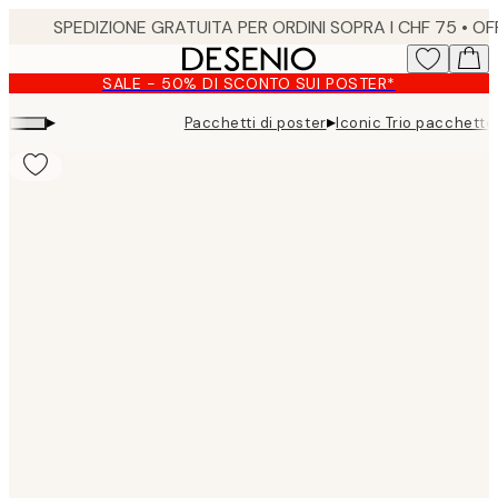
Skip
to
main
SALE - 50% DI SCONTO SUI POSTER*
content.
▸
▸
Pacchetti di poster
Iconic Trio pacchetto
Product
images