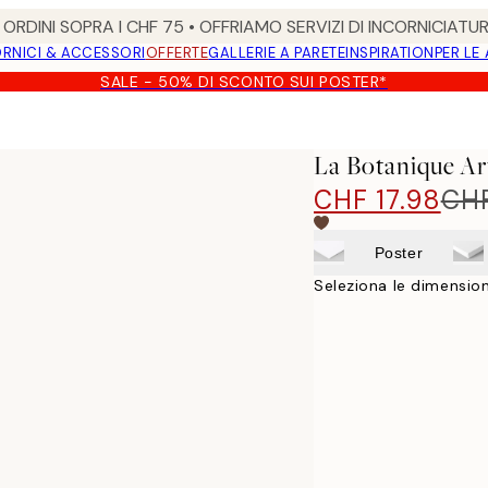
ORDINI SOPRA I CHF 75 • OFFRIAMO SERVIZI DI INCORNICIATU
RNICI & ACCESSORI
OFFERTE
GALLERIE A PARETE
INSPIRATION
PER LE
SALE - 50% DI SCONTO SUI POSTER*
La Botanique Ar
CHF 17.98
CHF
Poster
Seleziona le dimension