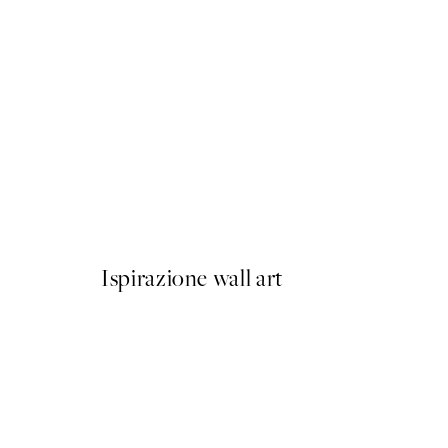
50%*
Choose a Happy Life Poste
Da CHF 3.98
CHF 7.95
Ispirazione wall art