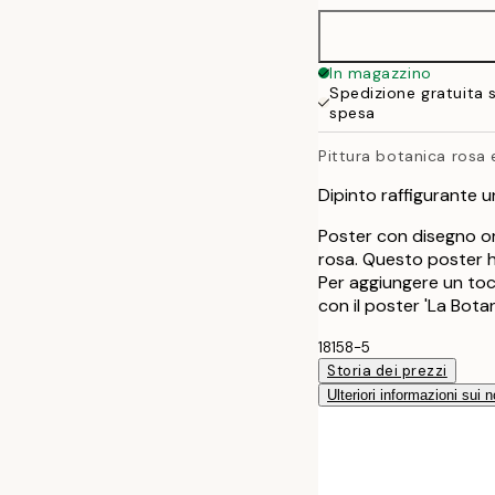
50x70 cm
In magazzino
Spedizione gratuita 
70x100 cm
spesa
Pittura botanica rosa 
Dipinto raffigurante u
Poster con disegno or
rosa. Questo poster ha
Per aggiungere un to
con il poster 'La Bota
18158-5
Storia dei prezzi
Ulteriori informazioni sui n