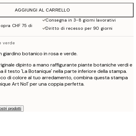
CHF 43.45
AGGIUNGI AL CARRELLO
CHF 29.98
CHF 59.95
Consegna in 3-8 giorni lavorativi
sopra CHF 75 di
CHF 35.50
Diritto di recesso per 90 giorni
CHF 71
e verde
n giardino botanico in rosa e verde.
iginale dipinto a mano raffigurante piante botaniche verdi e
 il testo 'La Botanique' nella parte inferiore della stampa.
cco di colore al tuo arredamento, combina questa stampa
nique Art No1' per una coppia perfetta.
ostri prodotti