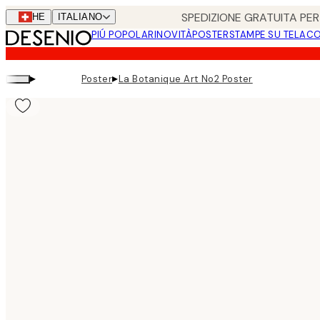
Skip
SPEDIZIONE GRATUITA PER 
CHE
ITALIANO
to
PIÚ POPOLARI
NOVITÀ
POSTER
STAMPE SU TELA
CO
main
content.
▸
▸
Poster
La Botanique Art No2 Poster