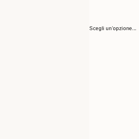
Scegli un'opzione...
Frame
30x40 cm
options
40x50 cm