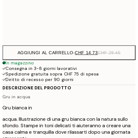
CHF 24
50x70 cm
CH
Frame
options
AGGIUNGI AL CARRELLO
-
CHF 14.73
CHF 29.45
In magazzino
Consegna in 3-8 giorni lavorativi
Spedizione gratuita sopra CHF 75 di spesa
Diritto di recesso per 90 giorni
DESCRIZIONE DEL PRODOTTO
Gru in acqua
Gru bianca in
acqua. Illustrazione di una gru bianca con la natura sullo
sfondo. Stampe in toni delicati ti aiuteranno a creare una
casa calma e tranquilla dove rilassarti dopo una giornata