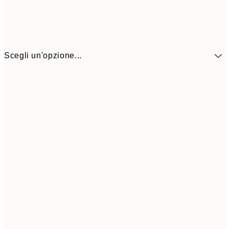
Scegli un'opzione...
CHF 14
30x40 cm
CHF 2