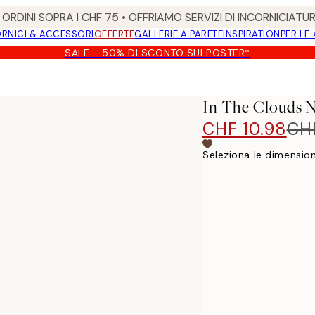
ORDINI SOPRA I CHF 75 • OFFRIAMO SERVIZI DI INCORNICIATU
RNICI & ACCESSORI
OFFERTE
GALLERIE A PARETE
INSPIRATION
PER LE
SALE - 50% DI SCONTO SUI POSTER*
In The Clouds N
CHF 10.98
CHF
Seleziona le dimension