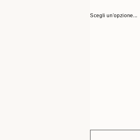
Scegli un'opzione...
Frame
21x30 cm
options
30x40 cm