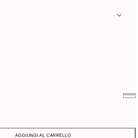
CHF 10.98
CHF 21.95
CHF 14.73
CHF 29.45
AGGIUNGI AL CARRELLO