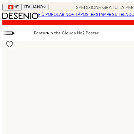
Skip
SPEDIZIONE GRATUITA PER 
CHE
ITALIANO
to
PIÚ POPOLARI
NOVITÀ
POSTER
STAMPE SU TELA
CO
main
content.
▸
▸
Poster
In the Clouds No2 Poster