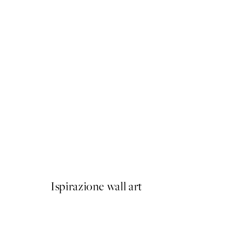
50%*
Hot Air Balloon No2 Poste
Da CHF 10.98
CHF 21.95
Ispirazione wall art